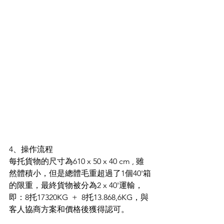
4、操作流程
每托貨物的尺寸為610 x 50 x 40 cm , 雖
然體積小，但是總體毛重超過了1個40'箱
的限重，最終貨物被分為2 x 40'運輸，
即：8托17320KG  +  8托13.868,6KG，與
客人協商方案和價格後獲得認可。