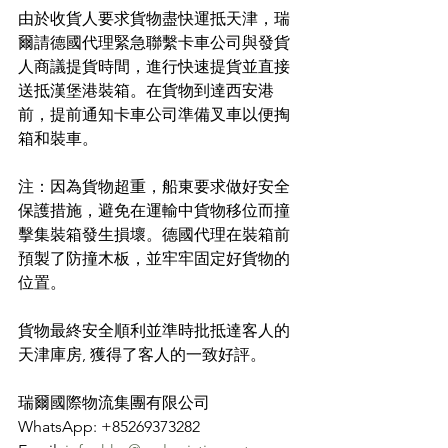
由於收貨人要求貨物盡快運抵天津，瑞
爾請德國代理緊急聯繫卡車公司與發貨
人商議提貨時間，進行快速提貨並直接
送抵漢堡港裝箱。在貨物到達西安港
前，提前通知卡車公司準備叉車以便掏
箱和裝車。
注：因為貨物超重，船東要求做好安全
保護措施，避免在運輸中貨物移位而撞
擊集裝箱發生損壞。德國代理在裝箱前
預製了防撞木板，並牢牢固定好貨物的
位置。
貨物最終安全順利並準時批抵達客人的
天津庫房, 獲得了客人的一致好評。
瑞爾國際物流集團有限公司
WhatsApp: +85269373282