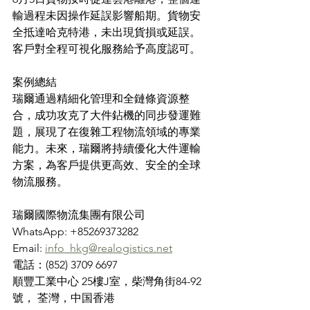
輸過程未因操作延誤影響船期。貨物安
全抵達哈克特港，未出現貨損或延誤。
客戶對全程可視化服務給予高度認可。
案例總結
瑞爾通過精細化管理和全鏈條資源整
合，成功攻克了大件鉆機的同步發運難
題，展現了在復雜工程物流領域的專業
能力。未來，瑞爾將持續優化大件運輸
方案，為客戶提供更高效、安全的全球
物流服務。
瑞爾國際物流集團有限公司
WhatsApp: +85269373282
Email: 
info_hkg@realogistics.net
電話：(852) 3709 6697
順豐工業中心 25樓J室，柴灣角街84-92
號， 荃灣，中国香港