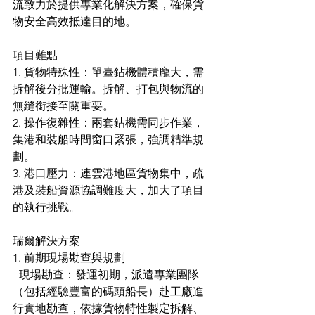
流致力於提供專業化解決方案，確保貨
物安全高效抵達目的地。
項目難點
1. 貨物特殊性：單臺鉆機體積龐大，需
拆解後分批運輸。拆解、打包與物流的
無縫銜接至關重要。
2. 操作復雜性：兩套鉆機需同步作業，
集港和裝船時間窗口緊張，強調精準規
劃。
3. 港口壓力：連雲港地區貨物集中，疏
港及裝船資源協調難度大，加大了項目
的執行挑戰。
瑞爾解決方案
1. 前期現場勘查與規劃
- 現場勘查：發運初期，派遣專業團隊
（包括經驗豐富的碼頭船長）赴工廠進
行實地勘查，依據貨物特性製定拆解、