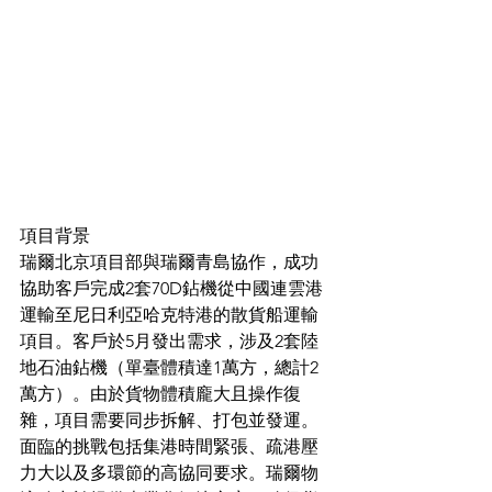
項目背景
瑞爾北京項目部與瑞爾青島協作，成功
協助客戶完成2套70D鉆機從中國連雲港
運輸至尼日利亞哈克特港的散貨船運輸
項目。客戶於5月發出需求，涉及2套陸
地石油鉆機（單臺體積達1萬方，總計2
萬方）。由於貨物體積龐大且操作復
雜，項目需要同步拆解、打包並發運。
面臨的挑戰包括集港時間緊張、疏港壓
力大以及多環節的高協同要求。瑞爾物