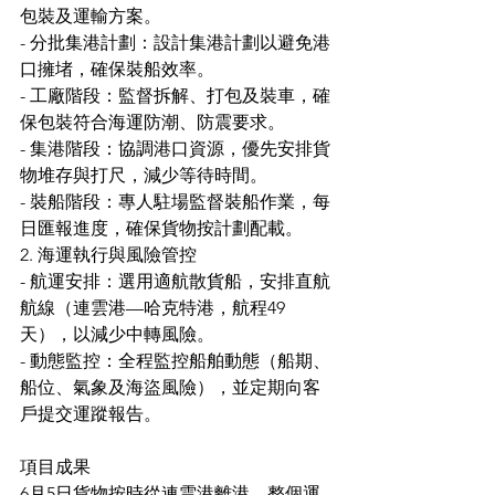
包裝及運輸方案。
- 分批集港計劃：設計集港計劃以避免港
口擁堵，確保裝船效率。
- 工廠階段：監督拆解、打包及裝車，確
保包裝符合海運防潮、防震要求。
- 集港階段：協調港口資源，優先安排貨
物堆存與打尺，減少等待時間。
- 裝船階段：專人駐場監督裝船作業，每
日匯報進度，確保貨物按計劃配載。
2. 海運執行與風險管控
- 航運安排：選用適航散貨船，安排直航
航線（連雲港—哈克特港，航程49
天），以減少中轉風險。
- 動態監控：全程監控船舶動態（船期、
船位、氣象及海盜風險），並定期向客
戶提交運蹤報告。
項目成果
6月5日貨物按時從連雲港離港，整個運