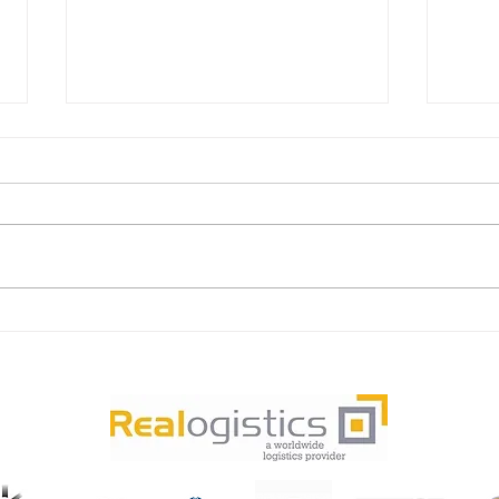
瑞爾
成跨
輸服
項目背
物流
委託
（1
法國勒
瑞爾國際物流完成生物醫藥試
物為
劑盒空運進口貨運代理服務
難點
覽用
倉庫
時效
資，