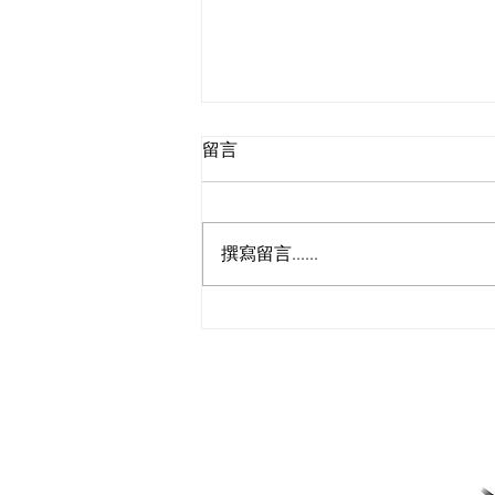
留言
撰寫留言......
瑞爾國際物流完成新加坡至德
國的乾淤泥跨境環保運輸項目