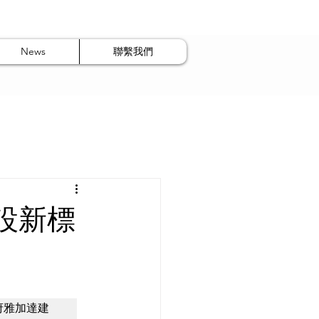
News
聯繫我們
設新標
首府雅加達建