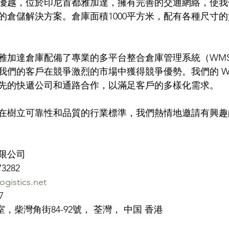
優越，位於印尼首都雅加達，擁有完善的交通網絡，使我
的倉儲解決方案。倉庫面積1000平方米，配有各種尺寸
雅加達倉庫配備了專業的多平台整合倉庫管理系統（WM
我們的客戶在競爭激烈的市場中獲得競爭優勢。我們的 W
先的快遞公司和通路合作，以滿足客戶的多樣化需求。
在樹立可靠性和品質的行業標準，我們熱情地邀請有興趣
限公司
73282
ogistics.net
7
室，柴灣角街84-92號， 荃灣， 中国 香港