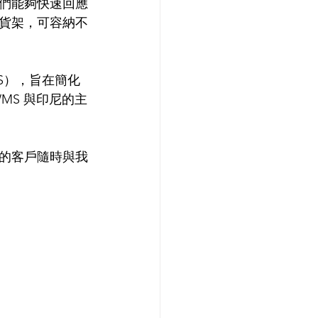
們能夠快速回應
的貨架，可容納不
S），旨在簡化
MS 與印尼的主
的客戶隨時與我