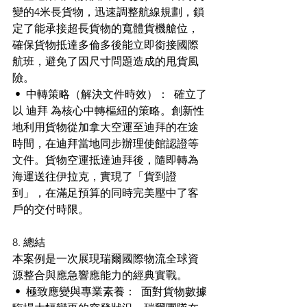
變的4米長貨物，迅速調整航線規劃，鎖
定了能承接超長貨物的寬體貨機艙位，
確保貨物抵達多倫多後能立即銜接國際
航班，避免了因尺寸問題造成的甩貨風
險。
 •  中轉策略（解決文件時效）：  確立了
以 迪拜 為核心中轉樞紐的策略。創新性
地利用貨物從加拿大空運至迪拜的在途
時間，在迪拜當地同步辦理使館認證等
文件。貨物空運抵達迪拜後，隨即轉為
海運送往伊拉克，實現了「貨到證
到」，在滿足預算的同時完美壓中了客
戶的交付時限。 
8. 總結 
本案例是一次展現瑞爾國際物流全球資
源整合與應急響應能力的經典實戰。
 •  極致應變與專業素養：  面對貨物數據