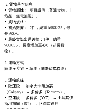
 3. 貨物基本信息 
•  貨物屬性：  項目設備（普通貨物，非
危品，無電無磁）。
•  貨物規格： 
•  初始數據：  2件，總重1650KGS，最
長邊3米。
•  最終實際出運數據：1件，總重
900KGS， 長度增加至4米 （超長貨
物）。 
4. 運輸方式 
陸運 + 空運 + 海運（國際多式聯運） 
5. 運輸航線 
•  陸運段：  加拿大卡爾加裏
（Calgary） → 多倫多（Toronto）。 
•  空運段：  多倫多（YYZ） → 土耳其伊
斯坦布爾（IST） → 阿聯酋迪拜