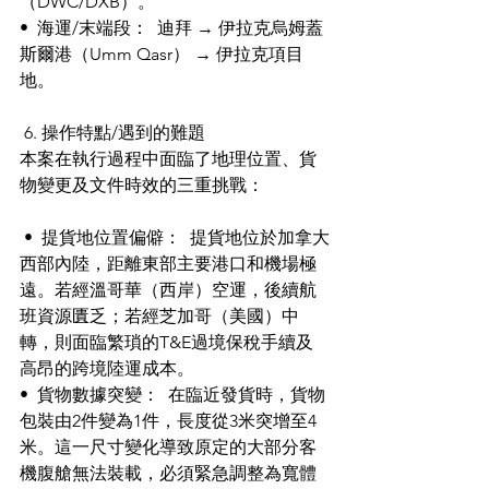
（DWC/DXB）。
•  海運/末端段：  迪拜 → 伊拉克烏姆蓋
斯爾港（Umm Qasr） → 伊拉克項目
地。
 6. 操作特點/遇到的難題 
本案在執行過程中面臨了地理位置、貨
物變更及文件時效的三重挑戰：
 •  提貨地位置偏僻：  提貨地位於加拿大
西部內陸，距離東部主要港口和機場極
遠。若經溫哥華（西岸）空運，後續航
班資源匱乏；若經芝加哥（美國）中
轉，則面臨繁瑣的T&E過境保稅手續及
高昂的跨境陸運成本。 
•  貨物數據突變：  在臨近發貨時，貨物
包裝由2件變為1件，長度從3米突增至4
米。這一尺寸變化導致原定的大部分客
機腹艙無法裝載，必須緊急調整為寬體