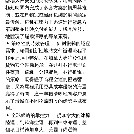
臨場大幅變更的突發狀況，瑞爾團隊在
極短時間內完成了多套方案的構思與推
演，並在貨物完成最終包裝的瞬間鎖定
最優解。這種在壓力下迅速進行緊急方
案調整並按時交付的能力，極具說服力
地體現了瑞爾深厚的專業素養。
 •  策略性的時效管理：  針對復雜的認證
需求，瑞爾創新性地將文件辦理流程平
移至迪拜中轉站。在加拿大專註於保障
貨物安全裝機起飛，在迪拜並行處理文
件落實，這種「分段聚焦、並行推進」
的策略，既保證了首程空運的極速響
應，又為尾程采用更具成本優勢的海運
贏得了時間。這一舉措清晰地向客戶展
示了瑞爾在不同物流階段的優勢區域布
局。
 •  全球網絡的掌控力：  從加拿大的冰原
陸運，到跨洋空運，再到中東海運，整
個項目橫跨加拿大、美國（備選籌