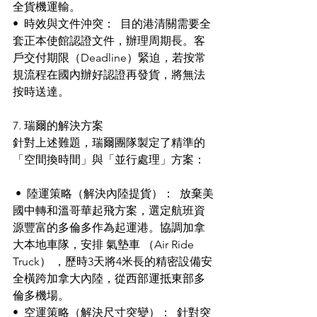
全貨機運輸。 
•  時效與文件沖突：  目的港清關需要全
套正本使館認證文件，辦理周期長。客
戶交付期限（Deadline）緊迫，若按常
規流程在國內辦好認證再發貨，將無法
按時送達。 
7. 瑞爾的解決方案 
針對上述難題，瑞爾團隊製定了精準的
「空間換時間」與「並行處理」方案：
 •  陸運策略（解決內陸提貨）：  放棄美
國中轉和溫哥華起飛方案，選定航班資
源豐富的多倫多作為起運港。協調加拿
大本地車隊，安排 氣墊車 （Air Ride 
Truck） ，歷時3天將4米長的精密設備安
全橫跨加拿大內陸，從西部運抵東部多
倫多機場。 
•  空運策略（解決尺寸突變）：  針對突