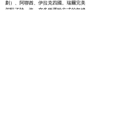
劃）、阿聯酋、伊拉克四國。瑞爾完美
駕馭了陸、海、空多種運輸方式的無縫
銜接，不僅體現了在美加和中東地區強
大的業務滲透力與延展性，更充分展示
了其在國際物流領域宏大的布局能力與
卓越的全程掌控力。
瑞爾國際物流集團有限公司
WhatsApp: +85269373282
Email: 
info_hkg@realogistics.net
電話：(852) 3709 6697
順豐工業中心 25樓J室，柴灣角街84-92
號， 荃灣，中国香港