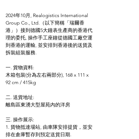
2024年10月, Realogistics International 
Group Co., Ltd.（以下簡稱「瑞爾香
港」）接到德國5大鐘表生產商的香港代
理的委托, 操作手工座鐘從德國工廠空運
到香港的運輸, 並安排到香港後的送貨及
拆裝組裝服務.
一. 貨物資料: 
木箱包裝(分為左右兩部分), 168 x 111 x 
92 cm / 415kg
二. 送貨地址: 
離島區東湧大型屋苑內的洋房
三. 操作展示:
1. 貨物抵達場站, 由車隊安排提貨，並安
排在倉庫暫存到預定送貨日期.