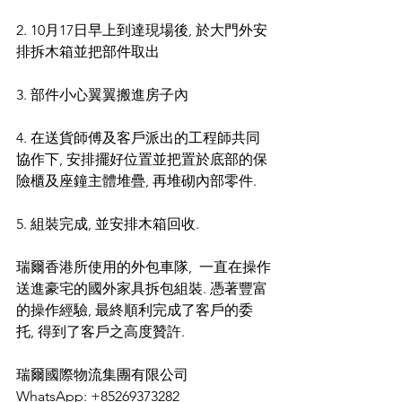
2. 10月17日早上到達現場後, 於大門外安
排拆木箱並把部件取出  
3. 部件小心翼翼搬進房子內
4. 在送貨師傅及客戶派出的工程師共同
協作下, 安排擺好位置並把置於底部的保
險櫃及座鐘主體堆疊, 再堆砌內部零件.
5. 組裝完成, 並安排木箱回收.
瑞爾香港所使用的外包車隊,  一直在操作
送進豪宅的國外家具拆包組裝. 憑著豐富
的操作經驗, 最終順利完成了客戶的委
托, 得到了客戶之高度贊許.
瑞爾國際物流集團有限公司
WhatsApp: +85269373282