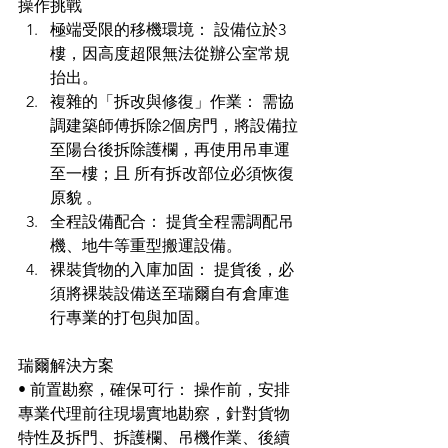
操作挑戰
極端受限的移機環境： 設備位於3
樓，因高度超限無法從辦公室常規
抬出。
複雜的「拆改與修復」作業： 需協
調建築師傅拆除2個房門，將設備拉
至陽台後拆除護欄，再使用吊車運
至一樓；且 所有拆改部位必須恢復
原貌 。
全程設備配合： 提貨全程需調配吊
機、地牛等重型搬運設備。
裸裝貨物的入庫加固： 提貨後，必
須將裸裝設備送至瑞爾自有倉庫進
行專業的打包與加固。
瑞爾解決方案 
• 前置勘察，確保可行： 操作前，安排
專業代理前往現場實地勘察，針對貨物
特性及拆門、拆護欄、吊機作業、後續