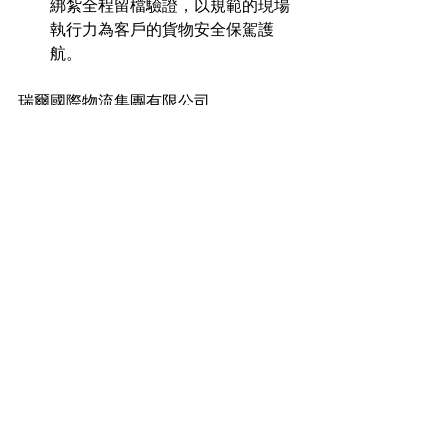
綁紮全程留檔驗證，以規範的現場
執行力為客戶的貨物安全保駕護
航。
瑞爾國際物流集團有限公司
WhatsApp: +85269373282
Email: 
info_hkg@realogistics.net
電話：(852) 3709 6697
順豐工業中心 25樓J室，柴灣角街84-92
號， 荃灣，中国香港
查看全部
最新文章