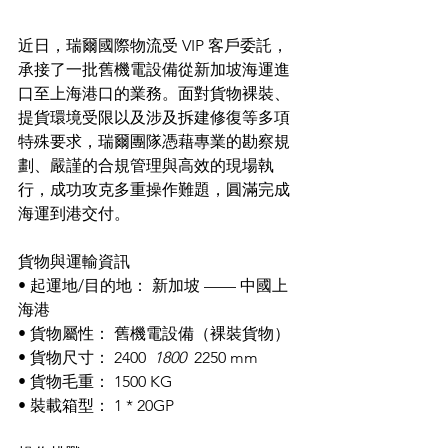
近日，瑞爾國際物流受 VIP 客戶委託，
承接了一批舊機電設備從新加坡海運進
口至上海港口的業務。面對貨物裸裝、
提貨環境受限以及涉及拆建修復等多項
特殊要求，瑞爾團隊憑藉專業的勘察規
劃、嚴謹的合規管理與高效的現場執
行，成功攻克多重操作難題，圓滿完成
海運到港交付。
貨物與運輸資訊 
• 起運地/目的地： 新加坡 —— 中國上
海港 
• 貨物屬性： 舊機電設備（裸裝貨物） 
• 貨物尺寸： 2400 
 1800 
 2250 mm 
• 貨物毛重： 1500 KG 
• 裝載箱型： 1 * 20GP