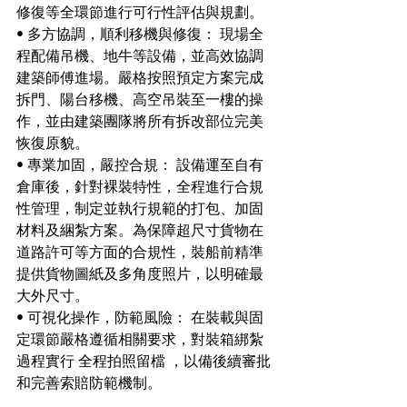
修復等全環節進行可行性評估與規劃。 
• 多方協調，順利移機與修復： 現場全
程配備吊機、地牛等設備，並高效協調
建築師傅進場。嚴格按照預定方案完成
拆門、陽台移機、高空吊裝至一樓的操
作，並由建築團隊將所有拆改部位完美
恢復原貌。 
• 專業加固，嚴控合規： 設備運至自有
倉庫後，針對裸裝特性，全程進行合規
性管理，制定並執行規範的打包、加固
材料及綑紮方案。為保障超尺寸貨物在
道路許可等方面的合規性，裝船前精準
提供貨物圖紙及多角度照片，以明確最
大外尺寸。 
• 可視化操作，防範風險： 在裝載與固
定環節嚴格遵循相關要求，對裝箱綁紮
過程實行 全程拍照留檔 ，以備後續審批
和完善索賠防範機制。