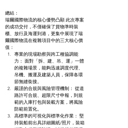
總結：
瑞爾國際物流的核心優勢凸顯 此次專案
的成功交付，不僅確保了貨物準時裝
櫃、放行及海運到港，更集中展現了瑞
爾國際物流在複雜項目中的三大核心價
值：
專業的現場勘察與跨工種協調能
力： 面對「拆、建、吊、運」一體
的複雜場景，能夠迅速調度代理、
吊機、搬運及建築人員，保障各環
節無縫銜接。
嚴謹的合規與風險管理機制： 從道
路許可合規、超限尺寸申報，到規
範的入庫打包與裝載方案，將風險
防範前置化。
高標準的可視化與標準化作業： 堅
持裝船前出具詳細圖紙/照片，裝箱