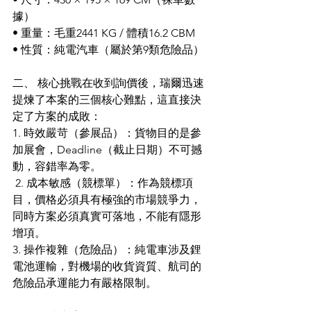
據）
• 重量：毛重2441 KG / 體積16.2 CBM
• 性質：純電汽車（屬於第9類危險品）
二、 核心挑戰在收到詢價後，瑞爾迅速
提煉了本案的三個核心難點，這直接決
定了方案的成敗：
1. 時效嚴苛（參展品）：貨物目的是參
加展會，Deadline（截止日期）不可撼
動，容錯率為零。
 2. 成本敏感（競標單）：作為競標項
目，價格必須具有極強的市場競爭力，
同時方案必須真實可落地，不能有隱形
增項。 
3. 操作複雜（危險品）：純電車涉及鋰
電池運輸，對機場的收貨資質、航司的
危險品承運能力有嚴格限制。