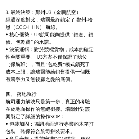
3. 最終決策：鄭州U3（金鵬航空）
經過深度對比，瑞爾最終鎖定了 鄭州-哈
恩（CGO-HHN） 航線。 
• 核心優勢：U3航司能夠提供 “鎖倉、鎖
價、包乾費” 的承諾。 
• 決策邏輯：對於競標貨物，成本的確定
性至關重要。 U3方案不僅保證了艙位
（保航班），而且“包乾費”模式鎖死了
成本上限，讓瑞爾能給銷售提供一個既
有競爭力又無後顧之憂的底價。
四、 落地執行
航司運力解決只是第一步，真正的考驗
在於地面操作的無縫銜接。瑞爾針對該
案製定了詳細的操作SOP：
• 包裝加固：協調地面進行專業的木箱打
包裝，確保符合航司拼裝要求。
• 危品合規：提前安排DGM鑑定，確保