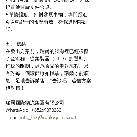
鋰電池運輸文件合規。
• 單證護航：針對參展車輛，專門跟進
ATA單證冊的報關時效，確保通關零延
誤。
五、 總結
在發出方案前，瑞爾的腦海裡已經模擬
了全流程：從集裝器（ULD）的選型、
打板的限制，到危險品的申報流程。只
有對每一個環節瞭如指掌，瑞爾才能底
氣十足地告訴銷售：“去談吧，這個方案
絕對穩！”
瑞爾國際物流集團有限公司
WhatsApp: +85269373282
Email: 
info_hkg@realogistics.net
電話：(852) 3709 6697
順豐工業中心 25樓J室，柴灣角街84-92