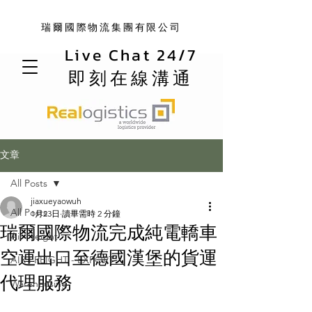
瑞爾國際物流集團有限公司
Live Chat 24/7
即刻在線溝通
文章
All Posts
jiaxueyaowuh
All Posts
1月23日
讀畢需時 2 分鐘
瑞爾國際物流完成純電轎車
Air Freight
空運出口至德國漢堡的貨運
AIR FREIGHT - EXPORT
代理服務
Warehousing