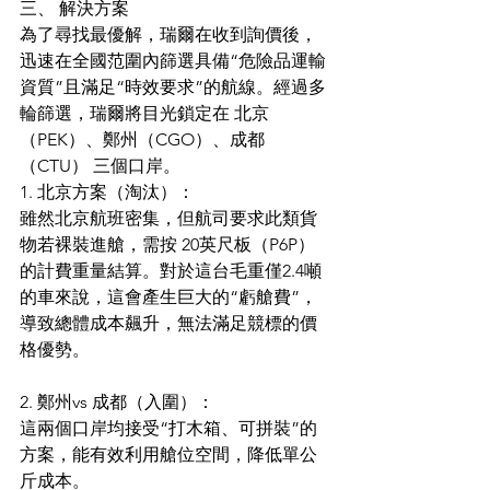
三、 解決方案
為了尋找最優解，瑞爾在收到詢價後，
迅速在全國范圍內篩選具備“危險品運輸
資質”且滿足“時效要求”的航線。經過多
輪篩選，瑞爾將目光鎖定在 北京
（PEK）、鄭州（CGO）、成都
（CTU） 三個口岸。 
1. 北京方案（淘汰）：
雖然北京航班密集，但航司要求此類貨
物若裸裝進艙，需按 20英尺板（P6P） 
的計費重量結算。對於這台毛重僅2.4噸
的車來說，這會產生巨大的“虧艙費”，
導致總體成本飆升，無法滿足競標的價
格優勢。 
2. 鄭州vs 成都（入圍）：
這兩個口岸均接受“打木箱、可拼裝”的
方案，能有效利用艙位空間，降低單公
斤成本。 