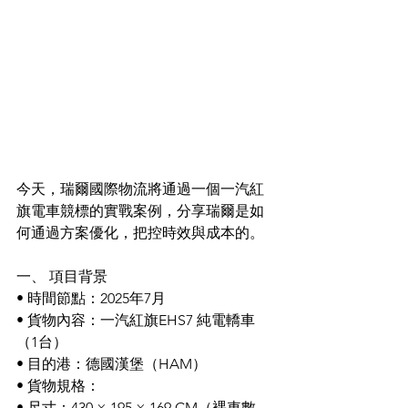
今天，瑞爾國際物流將通過一個一汽紅
旗電車競標的實戰案例，分享瑞爾是如
何通過方案優化，把控時效與成本的。
一、 項目背景
• 時間節點：2025年7月
• 貨物內容：一汽紅旗EHS7 純電轎車
（1台）
• 目的港：德國漢堡（HAM）
• 貨物規格：
• 尺寸：430 × 195 × 169 CM（裸車數