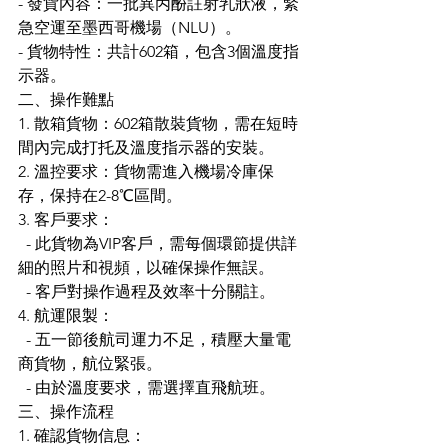
- 發貨內容：一批異丙酚註射乳狀液，緊
急空運至墨西哥機場（NLU）。
- 貨物特性：共計602箱，包含3個溫度指
示器。
二、操作難點
1. 散箱貨物：602箱散裝貨物，需在短時
間內完成打托及溫度指示器的安裝。
2. 溫控要求：貨物需進入機場冷庫保
存，保持在2-8℃區間。
3. 客戶要求：
  - 此貨物為VIP客戶，需每個環節提供詳
細的照片和視頻，以確保操作無誤。
  - 客戶對操作過程及效率十分關註。
4. 航運限製：
  - 五一節後航司運力不足，積壓大量電
商貨物，航位緊張。
  - 由於溫度要求，需選擇直飛航班。
三、操作流程
1. 確認貨物信息：