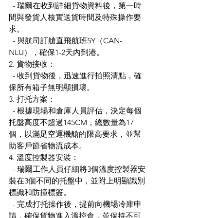
  - 瑞爾在收到詳細貨物資料後，第一時
間與發貨人核實送貨時間及特殊操作要
求。
  - 與航司訂艙直飛航班5Y（CAN-
NLU），確保1-2天內到港。
2. 貨物接收：
  - 收到貨物後，迅速進行拍照清點，確
保所有箱子無明顯損壞。
3. 打托方案：
  - 根據現場和倉庫人員評估，決定每個
托盤高度不超過145CM，總數量為17
個，以滿足空運機艙的限高要求，並幫
助客戶節省物流成本。
4. 溫度控製器安裝：
  - 瑞爾工作人員仔細將3個溫度控製器安
裝在3個不同的托盤中，並附上明顯識別
標識和防撞標簽。
  - 完成打托操作後，提前向機場冷庫申
請，確保貨物進入溫控倉，並保持不可