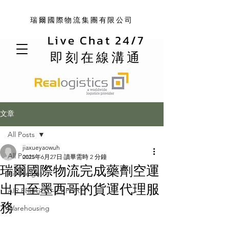
瑞爾國際物流集團有限公司
Live Chat 24/7
即刻在線溝通
文章
All Posts
jiaxueyaowuh
All Posts
2025年6月27日
讀畢需時 2 分鐘
瑞爾國際物流完成藥劑空運
Air Freight
出口至墨西哥的貨運代理服
AIR FREIGHT - EXPORT
務
Warehousing