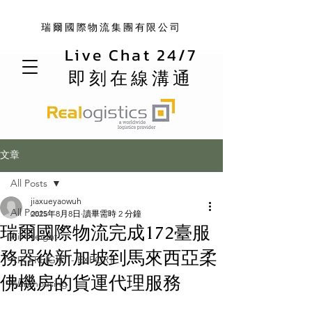
瑞爾國際物流集團有限公司
Live Chat 24/7
即刻在線溝通
文章
All Posts
jiaxueyaowuh
All Posts
2025年8月8日
讀畢需時 2 分鐘
瑞爾國際物流完成172臺服
Air Freight
務器從新加坡到馬來西亞柔
AIR FREIGHT - EXPORT
佛機房的貨運代理服務
Warehousing