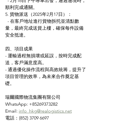
  - 2月16日下午專車出發，通過邊境時，
順利完成通關。
5. 貨物派送（2025年2月17日）：
  - 在客戶地址進行貨物拆托並清點數
量，最終完成送貨上樓，確保每件設備
安全抵達。
四、項目成果
- 運輸過程無損壞或延誤，按時完成配
送，客戶滿意度高。
- 通過優化操作流程與高效統籌，提升了
項目管理的效率，為未來合作奠定基
礎。
瑞爾國際物流集團有限公司
WhatsApp: +85269373282
Email: 
info_hkg@realogistics.net
電話：(852) 3709 6697
順豐工業中心 25樓J室，柴灣角街84-92