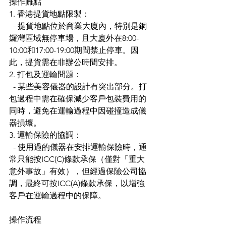
操作難點
1. 香港提貨地點限製：
  - 提貨地點位於商業大廈內，特別是銅
鑼灣區域無停車場，且大廈外在8:00-
10:00和17:00-19:00期間禁止停車。因
此，提貨需在非辦公時間安排。
2. 打包及運輸問題：
  - 某些美容儀器的設計有突出部分。打
包過程中需在確保減少客戶包裝費用的
同時，避免在運輸過程中因碰撞造成儀
器損壞。
3. 運輸保險的協調：
  - 使用過的儀器在安排運輸保險時，通
常只能按ICC(C)條款承保（僅對「重大
意外事故」有效），但經過保險公司協
調，最終可按ICC(A)條款承保，以增強
客戶在運輸過程中的保障。
操作流程