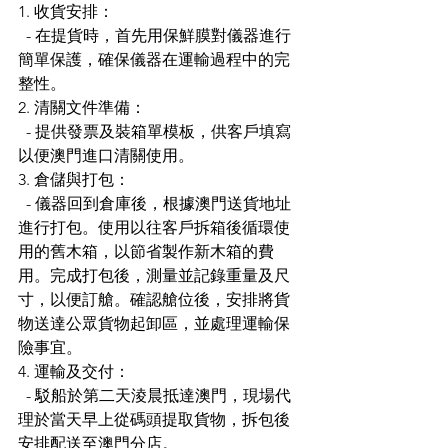
1. 收貨安排：
  - 在提貨時，首先用保鮮膜對儀器進行
簡單保護，確保儀器在運輸過程中的完
整性。
2. 清關文件準備：
  - 提供發票及裝箱單模板，供客戶填寫
以便澳門進口清關使用。
3. 倉儲與打包：
  - 儀器回到倉庫後，根據澳門送貨地址
進行打包。使用以往客戶拆箱後循環使
用的舊木箱，以節省製作新木箱的費
用。完成打包後，測量並記錄重量及尺
寸，以便訂艙。確認艙位後，安排將貨
物送達公眾貨物起卸區，並處理運輸保
險事宜。
4. 運輸及交付：
  - 駁船於第二天淩晨抵達澳門，現場代
理於當天早上從碼頭提取貨物，拆包後
安排配送至澳門分店。