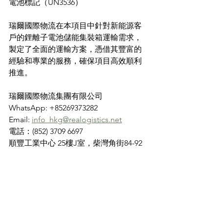
電池標記（UN3536）
瑞爾國際物流在本項目中針對新能源客
戶的鋰離子電池儲能集裝箱運輸需求，
製定了全面的運輸方案，憑借其豐富的
經驗和專業的服務，確保項目高效順利
推進。
瑞爾國際物流集團有限公司
WhatsApp: +85269373282
Email: 
info_hkg@realogistics.net
電話：(852) 3709 6697
順豐工業中心 25樓J室，柴灣角街84-92
號， 荃灣，中国香港