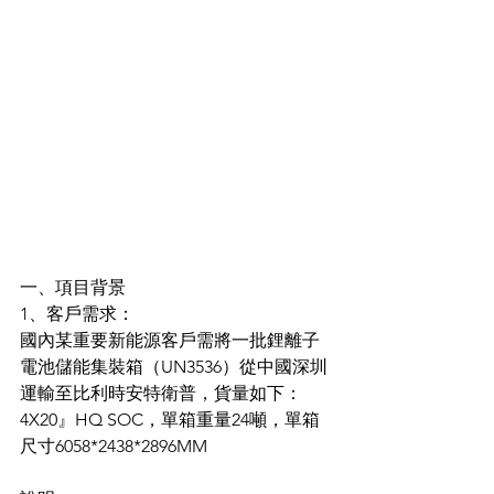
一、項目背景
1、客戶需求：
國內某重要新能源客戶需將一批鋰離子
電池儲能集裝箱（UN3536）從中國深圳
運輸至比利時安特衛普，貨量如下：
4X20』HQ SOC，單箱重量24噸，單箱
尺寸6058*2438*2896MM