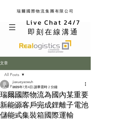
瑞爾國際物流集團有限公司
Live Chat 24/7
即刻在線溝通
文章
All Posts
jiaxueyaowuh
All Posts
2025年7月4日
讀畢需時 2 分鐘
瑞爾國際物流為國內某重要
Air Freight
新能源客戶完成鋰離子電池
AIR FREIGHT - EXPORT
儲能式集裝箱國際運輸
Warehousing