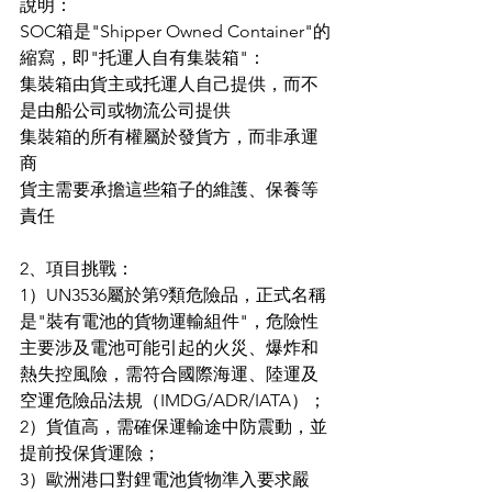
說明：
SOC箱是"Shipper Owned Container"的
縮寫，即"托運人自有集裝箱"：
集裝箱由貨主或托運人自己提供，而不
是由船公司或物流公司提供
集裝箱的所有權屬於發貨方，而非承運
商
貨主需要承擔這些箱子的維護、保養等
責任
2、項目挑戰：
1）UN3536屬於第9類危險品，正式名稱
是"裝有電池的貨物運輸組件"，危險性
主要涉及電池可能引起的火災、爆炸和
熱失控風險，需符合國際海運、陸運及
空運危險品法規（IMDG/ADR/IATA）；
2）貨值高，需確保運輸途中防震動，並
提前投保貨運險；
3）歐洲港口對鋰電池貨物準入要求嚴