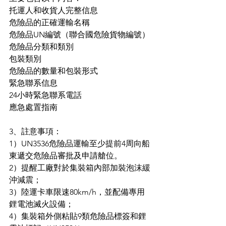
托運人和收貨人完整信息
危險品的正確運輸名稱
危險品UN編號（聯合國危險貨物編號）
危險品分類和類別
包裝類別
危險品的數量和包裝形式
緊急聯系信息
24小時緊急聯系電話
應急處置指南
3、註意事項：
1）UN3536危險品運輸至少提前4周向船
東遞交危險品審批及申請艙位。
2）提醒工廠對於集裝箱內部加裝泡沫緩
沖減震；
3）陸運卡車限速80km/h，並配備專用
鋰電池滅火設備；
4）集裝箱外側粘貼9類危險品標簽和鋰