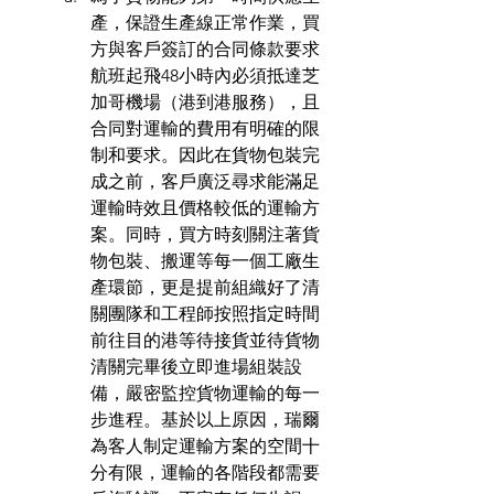
產，保證生產線正常作業，買
方與客戶簽訂的合同條款要求
航班起飛48小時內必須抵達芝
加哥機場（港到港服務），且
合同對運輸的費用有明確的限
制和要求。因此在貨物包裝完
成之前，客戶廣泛尋求能滿足
運輸時效且價格較低的運輸方
案。同時，買方時刻關注著貨
物包裝、搬運等每一個工廠生
產環節，更是提前組織好了清
關團隊和工程師按照指定時間
前往目的港等待接貨並待貨物
清關完畢後立即進場組裝設
備，嚴密監控貨物運輸的每一
步進程。基於以上原因，瑞爾
為客人制定運輸方案的空間十
分有限，運輸的各階段都需要