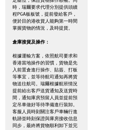
定艙位，保證貨物操作順暢。同
時，瑞爾要求代理分別提供頭續
程PGA板板號，提前發給客戶，
便於目的港收貨人能夠第一時間
掌握貨物的情況，及時提貨。

倉庫接貨及操作：
根據運輸方案，依照航司要求和
香港當地操作的習慣，貨物是先
入前置倉進行操作、貼簽、打板
等事宜，並等待航司通知再將貨
物送往航司。瑞爾根據航班情況
提前給出客戶送貨通知及送貨時
間，通知庫房預留人員並提前預
定吊車做好等待準備進行裝卸。
客服人員時刻關注客戶車輛行進
軌跡並時刻保證與庫房接收信息
同步，最終將貨物順利卸下並完