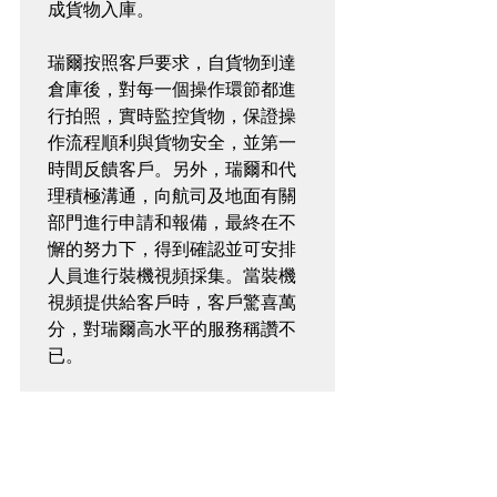
成貨物入庫。

瑞爾按照客戶要求，自貨物到達
倉庫後，對每一個操作環節都進
行拍照，實時監控貨物，保證操
作流程順利與貨物安全，並第一
時間反饋客戶。另外，瑞爾和代
理積極溝通，向航司及地面有關
部門進行申請和報備，最終在不
懈的努力下，得到確認並可安排
人員進行裝機視頻採集。當裝機
視頻提供給客戶時，客戶驚喜萬
分，對瑞爾高水平的服務稱讚不
已。

全程運輸嚴密監控：
根據運輸方案，香港始發經仁川
中轉至芝加哥全程空運時效共約