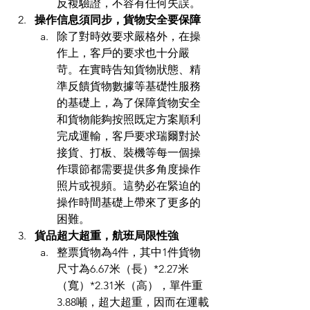
反複驗證，不容有任何失誤。
操作信息須同步，貨物安全要保障
除了對時效要求嚴格外，在操
作上，客戶的要求也十分嚴
苛。在實時告知貨物狀態、精
準反饋貨物數據等基礎性服務
的基礎上，為了保障貨物安全
和貨物能夠按照既定方案順利
完成運輸，客戶要求瑞爾對於
接貨、打板、裝機等每一個操
作環節都需要提供多角度操作
照片或視頻。這勢必在緊迫的
操作時間基礎上帶來了更多的
困難。
貨品超大超重，航班局限性強
整票貨物為4件，其中1件貨物
尺寸為6.67米（長）*2.27米
（寬）*2.31米（高），單件重
3.88噸，超大超重，因而在運載