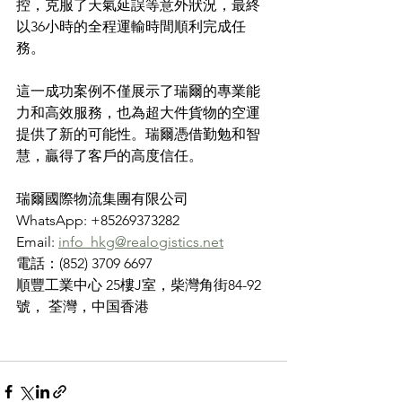
控，克服了天氣延誤等意外狀況，最終
以36小時的全程運輸時間順利完成任
務。
這一成功案例不僅展示了瑞爾的專業能
力和高效服務，也為超大件貨物的空運
提供了新的可能性。瑞爾憑借勤勉和智
慧，贏得了客戶的高度信任。
瑞爾國際物流集團有限公司
WhatsApp: +85269373282
Email: 
info_hkg@realogistics.net
電話：(852) 3709 6697
順豐工業中心 25樓J室，柴灣角街84-92
號， 荃灣，中国香港