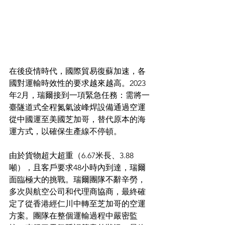
在後疫情時代，國際貿易復蘇加速，各
國對運輸時效性的要求越來越高。2023
年2月，瑞爾接到一項緊急任務：需將一
臺隧道式全程氮氣波峰焊設備通過空運
從中國運至美國芝加哥，替代原本的海
運方式，以確保生產線不停頓。
由於貨物超大超重（6.67米長、3.88
噸），且客戶要求48小時內到達，瑞爾
面臨極大的挑戰。瑞爾團隊不辭辛勞，
多次與航空公司和代理商協商，最終確
定了從香港經仁川中轉至芝加哥的空運
方案。團隊在整個運輸過程中嚴密監