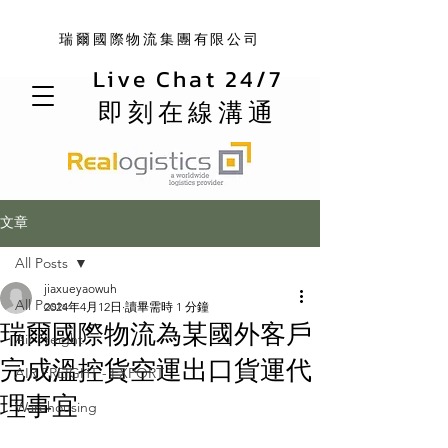
瑞爾國際物流集團有限公司
Live Chat 24/7
即刻在線溝通
文章
All Posts
jiaxueyaowuh
All Posts
2024年4月12日
讀畢需時 1 分鐘
瑞爾國際物流為某國外客戶
Air Freight
完成溫控貨空運出口貨運代
AIR FREIGHT - EXPORT
理事宜
Warehousing