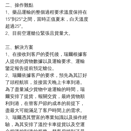
二、操作難點
1、藥品運輸的整個過程要求溫度保持在
15°到25°之間，當時正值夏末，白天溫度
超過25°。
2、目前空運艙位緊張且貨量大。
三、解決方案
1、在接收到客戶的委托後，瑞爾根據客
人提供的貨物數據以及運輸要求、運輸
鑒定報告提前預定艙位。
2、瑞爾依據客戶的要求，預先為其訂好
了頭程航班，並接當天晚上卡車到港。
為了盡量減少貨物中途運輸的時間，瑞
爾安排了提貨，報關交貨，最終貨物順
利到港，在替客戶節約成本的前提下，
盡最大可能滿足了客戶時間上的需求。
3、瑞爾憑其豐富的專業知識以及操作經
驗，為其安排了溫控卡車提貨以及空運