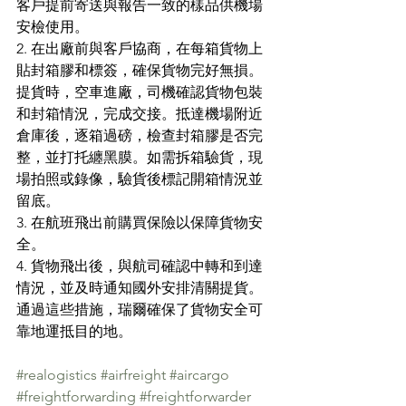
客戶提前寄送與報告一致的樣品供機場
安檢使用。
2. 在出廠前與客戶協商，在每箱貨物上
貼封箱膠和標簽，確保貨物完好無損。
提貨時，空車進廠，司機確認貨物包裝
和封箱情況，完成交接。抵達機場附近
倉庫後，逐箱過磅，檢查封箱膠是否完
整，並打托纏黑膜。如需拆箱驗貨，現
場拍照或錄像，驗貨後標記開箱情況並
留底。
3. 在航班飛出前購買保險以保障貨物安
全。
4. 貨物飛出後，與航司確認中轉和到達
情況，並及時通知國外安排清關提貨。
通過這些措施，瑞爾確保了貨物安全可
靠地運抵目的地。
#realogistics
#airfreight
#aircargo
#freightforwarding
#freightforwarder