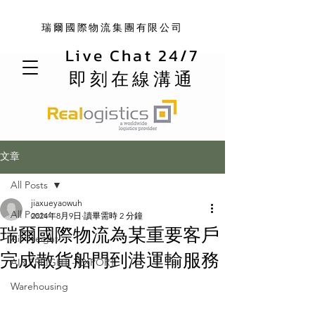
瑞爾國際物流集團有限公司
Live Chat 24/7
即刻在線溝通
文章
All Posts
jiaxueyaowuh
All Posts
2024年8月9日
讀畢需時 2 分鐘
瑞爾國際物流為某重要客戶
Air Freight
完成散貨船門到港運輸服務
AIR FREIGHT - EXPORT
Warehousing