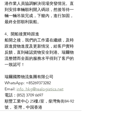
港作業人員協調解決現場突發情況。直
到安排車輛順利開入碼頭，然後等待一
輛一輛吊裝完成，下艙內，進行加固，
最終全部順利裝船。
4、開船後實時跟進
船開之後，我們的工作還在繼續，及時
跟進貨物進度及更新情況，給客戶實時
反饋，直到確認貨物安全到港。瑞爾物
流整體而全面的服務水平得到了客戶的
一致認可！
瑞爾國際物流集團有限公司
WhatsApp: +85269373282
Email: 
info_hkg@realogistics.net
電話：(852) 3709 6697
順豐工業中心 25樓J室，柴灣角街84-92
號， 荃灣，中国香港