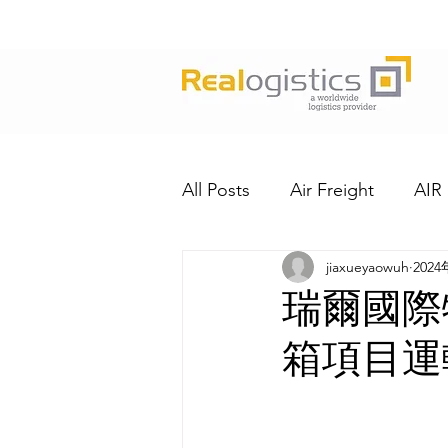
All Posts
Air Freight
AIR
jiaxueyaowuh
202
瑞爾國際
箱項目運