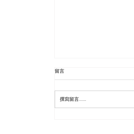
留言
撰寫留言......
瑞爾國際物流完成2000台比特
幣礦機由泰國至中亞吉爾吉斯
斯坦的貨運代理服務