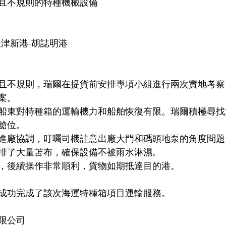
且不規則的特種機械設備
天津新港-胡誌明港
且不規則，瑞爾在提貨前安排專項小組進行兩次實地考察
案。
船東對特種箱的運輸機力和船舶恢復有限。瑞爾積極尋找
艙位。
進廠協調，叮囑司機註意出廠大門和碼頭地泵的角度問題
排了大量苫布，確保設備不被雨水淋濕。
，後續操作非常順利，貨物如期抵達目的港。
成功完成了該次海運特種箱項目運輸服務。
限公司