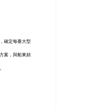
，確定每臺大型
方案，與船東頻
。