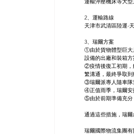
運輸沖壓機床等大型
2、運輸路線
天津市武清區陸運-
3、瑞爾方案
①由於貨物體型巨大
設備的出廠和裝箱方
②疫情後復工初期，
繁溝通，最終爭取到
③瑞爾派專人隨車隊
④正值雨季，瑞爾安
⑤由於前期準備充分
通過這些措施，瑞爾
瑞爾國際物流集團有