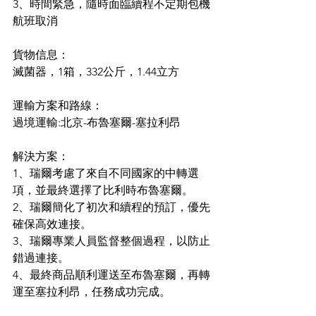
3、時間緊急，隨時面臨續程不定期包機
航班取消
貨物信息：
滅菌器，1箱，332公斤，1.44立方
運輸方案和路線：
過境運輸:北京-布魯塞爾-塞拉利昂
解決方案：
1、瑞爾考慮了來自不同國家的中轉選
項，並最終選擇了比利時布魯塞爾。
2、瑞爾簡化了初次和續程的預訂，優先
確保高效連接。
3、瑞爾專業人員監督整個過程，以防止
錯過連接。
4、最終商品順利運送至布魯塞爾，再轉
運至塞拉利昂，任務成功完成。