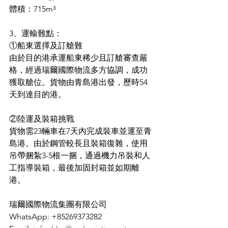
體積：715m³
3、運輸難點：
①船東選擇及訂艙難
由於目的港承運船東稀少且訂艙審查嚴
格，經過瑞爾國際物流多方協調，成功
獲取艙位。貨物由青島港出發，歷時54
天到達目的港。
②陸運及裝箱挑戰
貨物需23輛車在7天內完成裝車並運至青
島港。由於鋼管較長且裝箱復雜，使用
吊帶捆紮3-5根一捆，通過機力吊裝和人
工指導裝箱，最後加固封箱並如期離
港。
瑞爾國際物流集團有限公司
WhatsApp: +85269373282