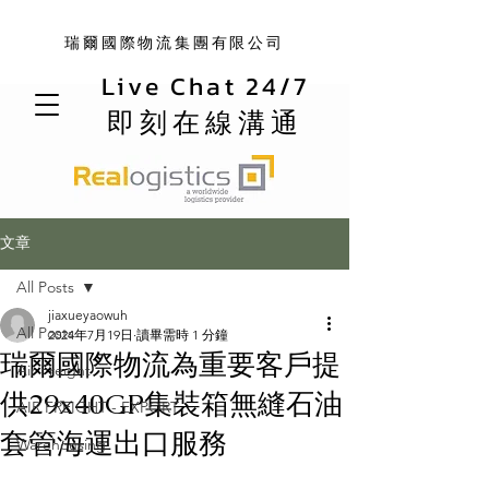
瑞爾國際物流集團有限公司
Live Chat 24/7
即刻在線溝通
文章
All Posts
jiaxueyaowuh
All Posts
2024年7月19日
讀畢需時 1 分鐘
瑞爾國際物流為重要客戶提
Air Freight
供29x40GP集裝箱無縫石油
AIR FREIGHT - EXPORT
套管海運出口服務
Warehousing