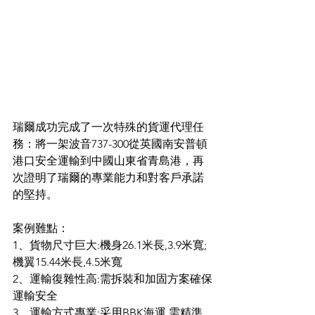
瑞爾成功完成了一次特殊的貨運代理任
務：將一架波音737-300從英國南安普頓
港口安全運輸到中國山東省青島港，再
次證明了瑞爾的專業能力和對客戶承諾
的堅持。
案例難點：
1、貨物尺寸巨大:機身26.1米長,3.9米寬;
機翼15.44米長,4.5米寬
2、運輸復雜性高:需拆裝和加固方案確保
運輸安全
3、運輸方式專業:采用BBK海運,需精準