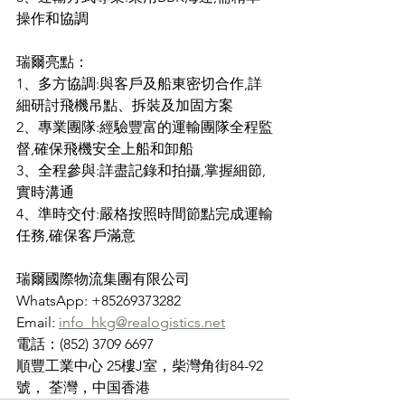
操作和協調
瑞爾亮點：
1、多方協調:與客戶及船東密切合作,詳
細研討飛機吊點、拆裝及加固方案
2、專業團隊:經驗豐富的運輸團隊全程監
督,確保飛機安全上船和卸船
3、全程參與:詳盡記錄和拍攝,掌握細節,
實時溝通
4、準時交付:嚴格按照時間節點完成運輸
任務,確保客戶滿意
瑞爾國際物流集團有限公司
WhatsApp: +85269373282
Email: 
info_hkg@realogistics.net
電話：(852) 3709 6697
順豐工業中心 25樓J室，柴灣角街84-92
號， 荃灣，中国香港