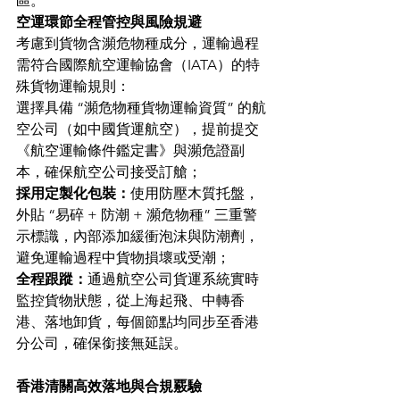
區。
空運環節全程管控與風險規避
考慮到貨物含瀕危物種成分，運輸過程
需符合國際航空運輸協會（IATA）的特
殊貨物運輸規則：
選擇具備 “瀕危物種貨物運輸資質” 的航
空公司（如中國貨運航空），提前提交
《航空運輸條件鑑定書》與瀕危證副
本，確保航空公司接受訂艙；
採用定製化包裝：
使用防壓木質托盤，
外貼 “易碎 + 防潮 + 瀕危物種” 三重警
示標識，內部添加緩衝泡沫與防潮劑，
避免運輸過程中貨物損壞或受潮；
全程跟蹤：
通過航空公司貨運系統實時
監控貨物狀態，從上海起飛、中轉香
港、落地卸貨，每個節點均同步至香港
分公司，確保銜接無延誤。
香港清關高效落地與合規覈驗