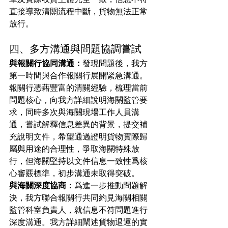
直接導致清關流程中斷，貨物無法正常
放行。
四、多方溝通與問題協調嘗試
與報關行協同溝通：
發現問題後，我方
第一時間與合作報關行展開緊急溝通。
報關行憑藉豐富的清關經驗，梳理當前
問題核心，向我方詳細說明海關監管要
求，同時多次與海關現場工作人員溝
通，嘗試解釋信息差異的背景，提交補
充說明文件，希望通過證明貨物實際歸
屬與用途的合理性，爭取海關特殊放
行，但海關堅持以文件信息一致性爲核
心審覈標準，初步溝通未取得突破。
與海關深度協商：
爲進一步推動問題解
決，我方聯合報關行共同約見海關相關
監管科室負責人，就信息不符問題進行
深度溝通。我方詳細闡述貨物退運的實