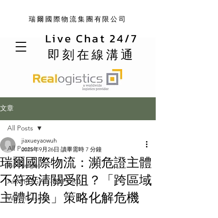
瑞爾國際物流集團有限公司
Live Chat 24/7
即刻在線溝通
文章
All Posts
jiaxueyaowuh
All Posts
2025年9月26日
讀畢需時 7 分鐘
瑞爾國際物流：瀕危證主體
Air Freight
不符致清關受阻？「跨區域
AIR FREIGHT - EXPORT
主體切換」策略化解危機
Warehousing