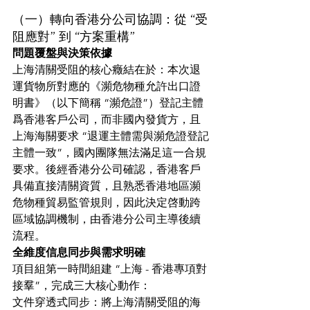
（一）轉向香港分公司協調：從 “受
阻應對” 到 “方案重構”
問題覆盤與決策依據
上海清關受阻的核心癥結在於：本次退
運貨物所對應的《瀕危物種允許出口證
明書》（以下簡稱 “瀕危證”）登記主體
爲香港客戶公司，而非國內發貨方，且
上海海關要求 “退運主體需與瀕危證登記
主體一致”，國內團隊無法滿足這一合規
要求。後經香港分公司確認，香港客戶
具備直接清關資質，且熟悉香港地區瀕
危物種貿易監管規則，因此決定啓動跨
區域協調機制，由香港分公司主導後續
流程。
全維度信息同步與需求明確
項目組第一時間組建 “上海 - 香港專項對
接羣”，完成三大核心動作：
文件穿透式同步：將上海清關受阻的海