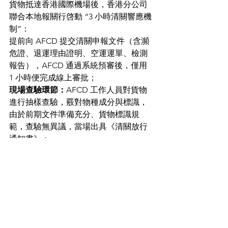
貨物抵達香港國際機場後，香港分公司
聯合本地報關行啓動 “3 小時清關響應機
制”：
提前向 AFCD 提交清關申報文件（含瀕
危證、退運理由證明、空運運單、檢測
報告），AFCD 通過系統預審後，僅用 
1 小時便完成線上審批；
現場查驗環節：
AFCD 工作人員對貨物
進行抽樣查驗，覈對物種成分與標識，
由於前期文件準備充分、貨物標識規
範，查驗無異議，當場出具《清關放行
通知書》；
後續手續銜接：
清關放行後，立即安排
海關監管車輛將貨物轉運至香港分公司
指定的臨時倉儲點，避免貨物在機場滯
留產生額外倉儲費用。
（四）交付客戶指定地點：從 “最終
清點” 到 “閉環簽收”