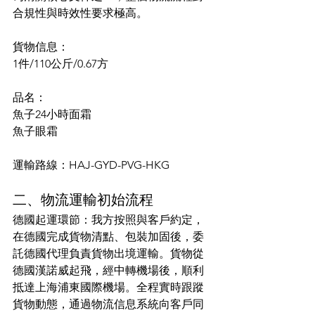
合規性與時效性要求極高。
貨物信息：
1件/110公斤/0.67方
品名：
魚子24小時面霜
魚子眼霜
運輸路線：HAJ-GYD-PVG-HKG
二、物流運輸初始流程
德國起運環節：我方按照與客戶約定，
在德國完成貨物清點、包裝加固後，委
託德國代理負責貨物出境運輸。貨物從
德國漢諾威起飛，經中轉機場後，順利
抵達上海浦東國際機場。全程實時跟蹤
貨物動態，通過物流信息系統向客戶同