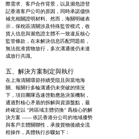
際需求、客戶合作背景，以及瀕危證登
記香港客戶公司的原因，同時承諾儘快
補充相關證明材料。然而，海關明確表
示，保稅區清關涉及特殊監管模式，收
貨人信息與瀕危證主體不一致違反核心
監管條款，在未解決信息匹配問題前，
無法批准貨物放行，多次溝通後仍未達
成放行共識。
五、解決方案制定與執行
在上海清關環節持續受阻且與當地海
關、報關行多輪溝通仍未突破的情況
下，項目團隊迅速啓動應急決策機制，
通過對核心矛盾的拆解與資源盤點，最
終確定以 “跨區域主體切換” 爲核心的解
決方案 —— 依託香港分公司的地域優勢
與客戶主體關聯性，承接貨物後續全流
程操作，具體執行步驟如下：