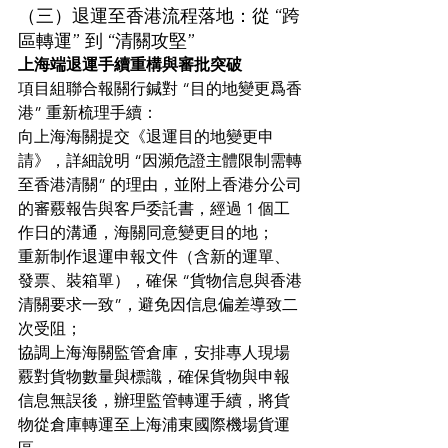
（三）退運至香港流程落地：從 “跨
區轉運” 到 “清關攻堅”
上海端退運手續重構與審批突破
項目組聯合報關行鍼對 “目的地變更爲香
港” 重新梳理手續：
向上海海關提交《退運目的地變更申
請》，詳細說明 “因瀕危證主體限制需轉
至香港清關” 的理由，並附上香港分公司
的審覈報告與客戶委託書，經過 1 個工
作日的溝通，海關同意變更目的地；
重新制作退運申報文件（含新的運單、
發票、裝箱單），確保 “貨物信息與香港
清關要求一致”，避免因信息偏差導致二
次受阻；
協調上海海關監管倉庫，安排專人現場
覈對貨物數量與標識，確保貨物與申報
信息無誤後，辦理監管轉運手續，將貨
物從倉庫轉運至上海浦東國際機場貨運