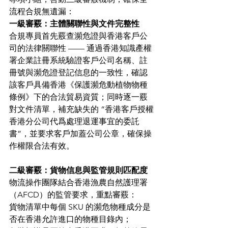
流程合規無遺漏：
一級審覈：主體關聯性與文件完整性
合規專員首先覈查瀕危證與香港客戶公
司的法律關聯性 —— 通過香港知識產權
署企業註冊系統驗證客戶公司名稱、註
冊號與瀕危證登記信息的一致性，確認
該客戶具備香港《保護瀕危動植物物種
條例》下的合法貿易資質；同時逐一覈
對文件清單，補充缺失的 “香港客戶授權
香港分公司代爲處理退運事宜的委託
書”，並要求客戶加蓋公司公章，確保操
作權限合法有效。
二級審覈：貨物信息與監管規則匹配度
物流操作團隊結合香港漁農自然護理署
（AFCD）的監管要求，重點審覈：
貨物清單中每個 SKU 的瀕危物種成分是
否在香港允許進口的物種目錄內；