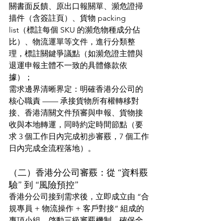
關書面反饋、原出口報關單、瀕危證掃
描件（含簽註頁）、貨物 packing 
list（標註每個 SKU 的瀕危物種成分佔
比）、物流運單等文件，進行分類整
理，標註關鍵爭議點（如瀕危證主體與
退運申報主體不一致的具體條款依
據）；
需求邊界清晰界定：明確香港分公司的
核心職責 —— 承接貨物所有權轉移對
接、香港清關文件預審與申報、貨物接
收與本地轉運，同時約定時間節點（要
求 3 個工作日內完成初步審覈，7 個工作
日內完成全流程落地）。
（二）香港分公司審覈：從 “資料覈
驗” 到 “風險預控”
香港分公司接到需求後，立即成立由 “合
規專員 + 物流操作 + 客戶對接” 組成的
專項小組，啓動三級審覈機制，確保全