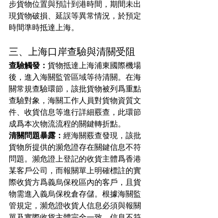
步貨物位置與預計到港時間，期間未出
現貨物破損、延誤等異常情況，於預定
時間準時抵達上海。
三、上海口岸查驗與清關受阻
查驗觸發：
貨物抵達上海浦東國際機場
後，進入海關監管區域等待清關。在海
關常規查驗環節，該批貨物被列爲重點
查驗對象，海關工作人員對貨物資質文
件、收貨信息等進行詳細覈查，此環節
成爲本次物流流程的關鍵轉折點。
清關問題暴露：
經海關覈查發現，該批
貨物所提供的瀕危證存在關鍵信息不符
問題。瀕危證上登記的收貨主體爲香港
某客戶公司，而報關單上明確標註的實
際收貨方爲義烏保稅區內的客戶，且貨
物需進入義烏保稅倉存儲。根據海關監
管規定，瀕危證收貨人信息必須與報關
單及實際收貨主體完全一致，信息不符