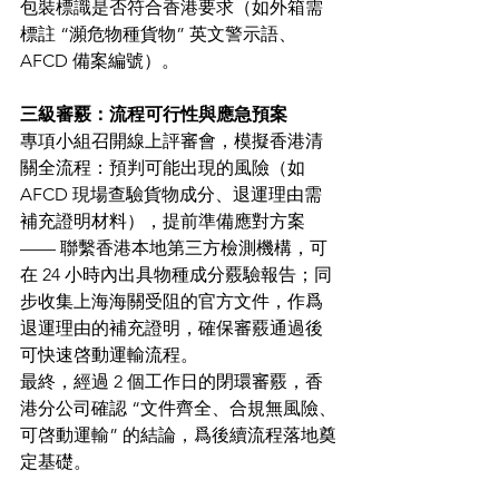
包裝標識是否符合香港要求（如外箱需
標註 “瀕危物種貨物” 英文警示語、
AFCD 備案編號）。
三級審覈：流程可行性與應急預案
專項小組召開線上評審會，模擬香港清
關全流程：預判可能出現的風險（如 
AFCD 現場查驗貨物成分、退運理由需
補充證明材料），提前準備應對方案 
—— 聯繫香港本地第三方檢測機構，可
在 24 小時內出具物種成分覈驗報告；同
步收集上海海關受阻的官方文件，作爲
退運理由的補充證明，確保審覈通過後
可快速啓動運輸流程。
最終，經過 2 個工作日的閉環審覈，香
港分公司確認 “文件齊全、合規無風險、
可啓動運輸” 的結論，爲後續流程落地奠
定基礎。