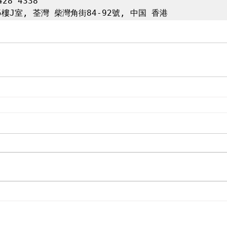
28 4338

樓J室, 荃灣 柴灣角街84-92號, ​中国 香港