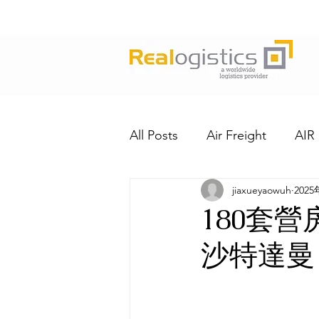
All Posts
Air Freight
AIR
jiaxueyaowuh
202
180套
沙特達曼