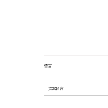
留言
撰寫留言......
瑞爾國際物流完成2000台比特