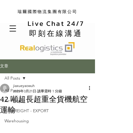
瑞爾國際物流集團有限公司
Live Chat 24/7
即刻在線溝通
文章
All Posts
jiaxueyaowuh
All Posts
2025年3月21日
讀畢需時 1 分鐘
42 噸超長超重全貨機航空
Air Freight
運輸
AIR FREIGHT - EXPORT
Warehousing