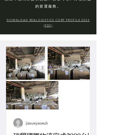
的貨運服務。
DOWNLOAD REALOGISTICS CORP PROFILE 2023
(PDF)
jiaxueyaowuh