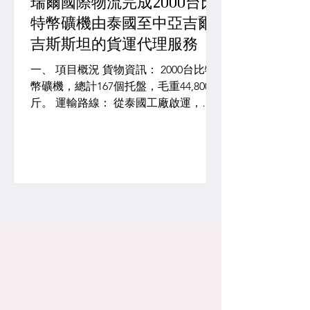
瑞爾國際物流完成2000台比
特幣礦機由泰國至中亞吉爾
吉斯斯坦的貨運代理服務
一、 項目概況 貨物資訊： 2000台比特
幣礦機，總計167個托盤，毛重44,800公
斤。 運輸路線： 從泰國工廠啟運，最
終送達中亞吉爾吉斯斯坦。 項目週期：
2025年11月啟動規劃，歷經多次挑戰
後，於2026年1月4日成功交付。 二、
項目核心挑戰 外部不可抗力： 泰國南
部突發洪水，導致原計畫中連接曼谷與
新加坡的陸路運輸通道完全中斷，迫使
整個運輸方案必須徹底重新設計。 政策
風險： 吉爾吉斯斯坦的目的地進口許可
證辦理延遲，加上當地電力政策的臨時
變動，導致項目進程兩度被迫暫停。 成
本上漲壓力： 因洪水被迫更改路線，加
上空運艙位資源緊張，運輸單價上漲。