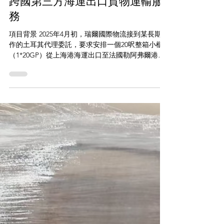
件，還是航空公司的冷鏈資質，以及全鏈路的溫控
銜接能力，都必須達到最高標準。任何一個環節的
溫度失控，都將導致貨物失效報廢。 貨物資訊： 件
jiaxueyaowuh
7月10日
數：9件 重量：111公斤 體積：1.85方 品名：試劑盒
運輸路線：ATL-TPE-CAN（亞特蘭大-台北-廣州）
瑞爾國際物流為土耳其代理完成
核心挑戰： 不同於普通冷鏈空運，市面上絕大多數
航空航班都不支援溫控服務，機場地面也普遍缺乏
跨國第三方海運出口貨物運輸服
恆溫倉儲。這使得地面靜置環節極易出現溫度斷
務
鏈，給航司篩選帶來了極大難度。 二、專案初期：
航線篩選的困境與轉機 專案初期，瑞爾針對亞特蘭
項目背景 2025年4月初，瑞爾國際物流接到某長期合
大至廣州的跨境冷鏈航線進行了全面篩選排查。 面
作的土耳其代理委託，要求安排一個20呎整箱小櫃
臨困境： 經過多渠道核對航司資質和機場倉儲配套
（1*20GP）從上海港海運出口至法國勒阿弗爾港
條件後發現，市場主流航班普遍存在短板。部分航
（Le Havre）。貨物為特殊展覽用地毯。 項目操作
司雖能實現空中運輸溫控，但始發港和中轉港機場
難點 貨物保管與裝箱要求高：展覽用地毯極易受潮
缺乏合規的2-8℃溫控倉庫，導致貨物落地靜置、中
和污損，必須在倉庫妥善保存並規範裝箱。 交期時
轉接駁階段無法保障恆溫條件，
效極其緊張：該批地毯為展會物資，必須在6月份前
抵達法國。 指定約號無艙位：國外代理提供的指定
船公司約號均無法申請到艙位，原定運輸計畫受
阻。 多方溝通存在壁壘：土耳其代理、中國發貨人
工廠、法國收貨人三方溝通，存在大量待確認的模
糊信息。 瑞爾解決方案 提前溝通，全程監督裝箱 瑞