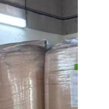
張，運輸單價上漲。同時，項目面臨著若取消訂單
則需賠付100%艙位費的巨大財務風險。 嚴格的行業
監管： 比特幣礦機屬於高度敏感貨物，客戶方要求
整個運輸流程必須高度透明，包括運輸車輛需配備
GPS進行全程定位，並即時報告貨物狀態。 圖片圖
片複雜的操作要求： 167個托盤的貨物在上機前必須
逐一進行稱重，並根據實際重量和尺寸來精確計算
和規劃艙位，操作難度極高。 三、 執行過程與方案
迭代面對重重阻礙，瑞爾國際物流的執行方案經歷
了