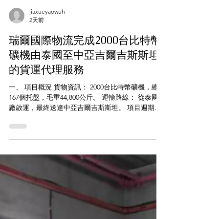
jiaxueyaowuh
2天前
瑞爾國際物流完成2000台比特幣
礦機由泰國至中亞吉爾吉斯斯坦
的貨運代理服務
一、 項目概況 貨物資訊： 2000台比特幣礦機，總計
167個托盤，毛重44,800公斤。 運輸路線： 從泰國工
廠啟運，最終送達中亞吉爾吉斯斯坦。 項目週期：
2025年11月啟動規劃，歷經多次挑戰後，於2026年1
月4日成功交付。 二、 項目核心挑戰 外部不可抗
力： 泰國南部突發洪水，導致原計畫中連接曼谷與
新加坡的陸路運輸通道完全中斷，迫使整個運輸方
案必須徹底重新設計。 政策風險： 吉爾吉斯斯坦的
目的地進口許可證辦理延遲，加上當地電力政策的
臨時變動，導致項目進程兩度被迫暫停。 成本上漲
壓力： 因洪水被迫更改路線，加上空運艙位資源緊