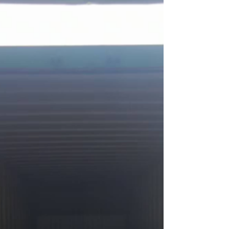
須在規定時間內一次性通過海關審核。 二、瑞爾解
航線進口線上訂艙業務。該業務覆蓋全球各大起運
決方案 第一步：權威鑑定協助客戶對接國內權威物
港至國內主要港口，主營危險品、碎大米、芝麻等
理危險性鑑定機構（如中國安全生產科學研究院、
多元化貨物的進口海運訂艙工作。 依托 CMA 官方
應急管理部化學品登記中心等），快速取得合規的
線上智能化訂艙系統，瑞爾國際物流實現了操作流
《貨物運輸條件鑑定書》。 第二步：單證精細化整
程的規範化、透明化與便捷化。通過大幅簡化傳統
理嚴格按照海關標準，整理並寄送全套加蓋公
進口訂艙的繁瑣環節，有效縮短了審核週期並提升
放艙速度，憑藉高效、穩定的服務質量贏得了廣大
客戶的高度認可。 一、 精細化時效管控：針對不同
貨類的差異化申報 針對不同貨類嚴苛的運輸審核標
準，瑞爾建立了精細化的時間節點管控機制，確保
每班船期精準無誤： 20TK 帶殘液危險品（審核極
嚴）： 提前 14 個工作日 啟動報審程序。 碎大米、
芝麻等食品類貨物： 提前 10 至 12 個工作日 辦理訂
艙。 普通普貨： 提前 7 至 10 個工作日 鎖艙預留船
期。 二、 破解行業痛點：瑞爾標準化風控體系 在進
口物流實操中，行業普遍面臨殘液罐櫃申報要求
高、資料審核嚴、國內外平台信息不同步、起運港
操作疏漏導致到港放單延誤，以及由此產生的高昂
滯箱滯港費等痛點。 為此，瑞爾打造了一套完善的
標準化風控體系