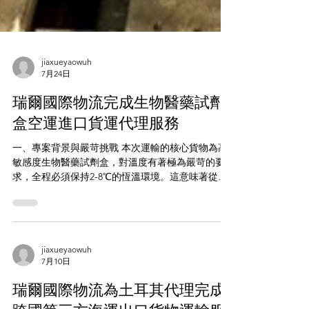
jiaxueyaowuh
7月24日
瑞爾國際物流完成生物醫藥試劑
盒空運進口貨運代理服務
一、專案背景與嚴苛挑戰 本次運輸的核心貨物為高
敏感度生物醫藥試劑盒，對溫度有著極為嚴苛的要
求，全程必須保持2-8℃的恆溫環境。這意味著從美
國亞特蘭大始發，經中轉後抵達廣州目的港，無論
是始發港、中轉港、目的港機場倉庫的溫控儲存條