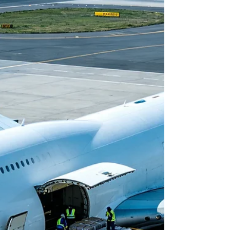
一、 業務背景 接單日期：4月25日 起運港 / 目的
港：深圳蛇口港 — 印尼雅各達港（Jakarta） 貨物
明細：二次側管路，共5個木箱，總體積26.86
CBM。因貨物屬性特殊禁止疊放，單櫃裝載率受
限，需預定2個40HQ（高櫃）貨櫃。 客戶訴求：期
望於5月5日完成到港。 二、 操作難點 節前爆倉：接
單時臨近「五一」長假，正值出貨高峰期，各大船
東的艙位極度緊張。 航程時效限制：雅各達港多被
船公司設為第二或第三掛靠港，常規航程需5至8
天，要精準匹配客戶期望的到港日期難度極大。
三、 突發狀況與應對流程 初期排艙與裝櫃： 經多方
比對，Realogistics成功搶訂到優質艙位（原定4月29
日離港），並於4月27日順利調配拖車完成裝櫃。 突
發異常（海關核價）： 報關時，因該批貨物貨值較
高，被海關系統隨機布控機查，要求現場核驗價
格，通關流程被迫暫停。 緊急應對策略： 連夜準
備：當晚，Realogistics操作團隊緊急加班，梳理客
戶歷史交易單據、產品參數等全套佐證資料。 現場
交涉：次日早晨，Realogistics專職報關員第一時間
前赴蛇口海關遞交資料