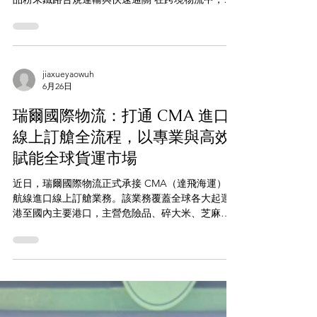
jiaxueyaowuh
7月3日
瑞爾國際物流完成化學品粉末鐵
路出口貨運代理服務
項目時間： 2026年5月 核心貨物： 褐藻膠（褐藻酸
鈉）、豌豆蛋白等粉末狀貨物 服務主題： 非危化學
品粉末鐵路合規運輸與快速通關 在跨境物流中，化
學品與粉末狀貨物一直是鐵路運輸的難點。由於物
理特性特殊，鐵路口岸及海關對粉末貨物的申報審
核極其嚴苛，任何單證細節的微小偏差，都可能導
致退運或滯港，產生高昂的額外費用。 2026年5月，
瑞爾國際物流成功協助某製造企業，將一批褐藻膠
jiaxueyaowuh
6月26日
和豌豆蛋白粉透過鐵路順利出口。我們是如何在規
避合規風險的同時，協助客戶實現高效通關的？
瑞爾國際物流：打通 CMA 進口
一、痛點剖析：粉末貨出口的三大難關 準入門檻
高： 鐵路海關實行「前置預審制」，必須提前提供
線上訂艙全流程，以專業與高效
全套正本文件。 細節要求嚴： 貨物照片的清晰度、
賦能全球貨運市場
包裝唛頭的設計，甚至中英文對照的拼寫，都會直
接影響審核結果。 時效要求緊： 班列訂艙緊湊，必
近日，瑞爾國際物流正式承接 CMA（達飛海運）全