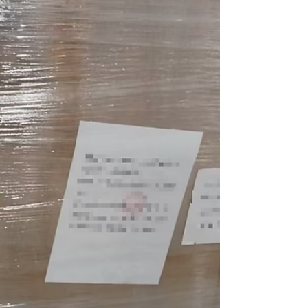
爾提前與發貨人工廠核對貨物細節，指令倉庫預備
符合防潮防污要求的場地。貨物入庫後妥善保存，
並在裝箱當天安排專人全程監督，確保裝箱質量。
搶抓艙位，保障黃金船期 針對時效要求，瑞爾第一
時間向MSC訂艙，並積極向船公司申請保艙和提前
放箱，最大程度縮減起運港的準備時間，確保準時
開航。 備妥預案，防範艙位風險 在操作MSC訂艙的
同時，瑞爾提前準備了其他船公司的預付價格、船
期及艙位情況作為備用方案，防範