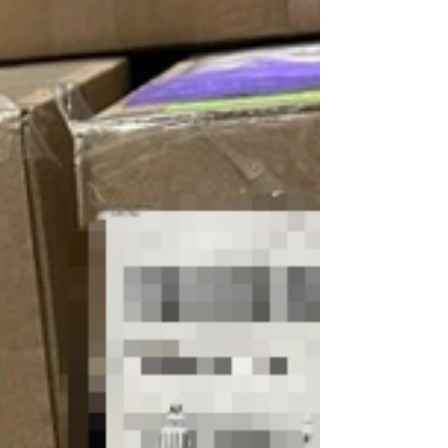
貨物入境前必須獲得官方許可。 • 德國入境許可：
瑞爾積極協助客戶與德國主管當局
LANDESDIREKTION SACHSEN 對接，按照要求提
交了詳細的環保說明和全套技術資料。最終，瑞爾
協助客戶順利獲得了德國官方簽發的污泥進口同意
函。 • 比利時過境許可（備用方案）： 考慮到運輸
方案可能需要貨物經比利時安特衛普港過境轉運，
瑞爾同步向比利時 IVCIE 申請了過境同意函。 • 跨
境廢棄物轉運文件： 依照歐盟規範，瑞爾製備了跨
境廢棄物轉運文件（Movement Document），確保
了貨物在起運、過境、入境全鏈路的合法合規。
二、文件協同：精準對接新德兩國要求 該項目需要
新加坡政府部門配合出