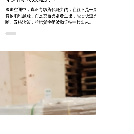
jiaxueyaowuh
6月15日
瑞爾國際物流：中轉港遇機型受
限如何高效應對？
國際空運中，真正考驗貨代能力的，往往不是一票
貨物順利起飛，而是突發異常發生後，能否快速判
斷、及時決策，並把貨物從被動等待中拉出來。 近
日，客戶有一票空運貨物從法蘭克福發往北京，運
輸方案為經成都中轉。貨物資訊為：1件木箱，
560KG，尺寸 135 × 117 × 192CM。由於貨物高度達
到 192CM，原計劃成都至北京的空運航班因機型限
制，無法裝載該尺寸貨物。更棘手的是，轉關艙單