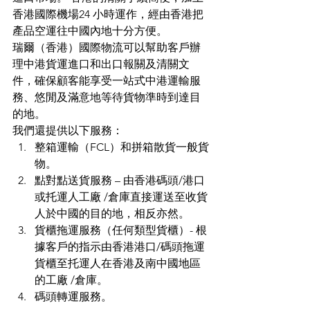
香港國際機場24 小時運作，經由香港把
產品空運往中國內地十分方便。
瑞爾（香港）國際物流可以幫助客戶辦
理中港貨運進口和出口報關及清關文
件，確保顧客能享受一站式中港運輸服
務、悠閒及滿意地等待貨物準時到達目
的地。
我們還提供以下服務：
整箱運輸（FCL）和拼箱散貨一般貨
物。
點對點送貨服務 – 由香港碼頭/港口
或托運人工廠 /倉庫直接運送至收貨
人於中國的目的地，相反亦然。
貨櫃拖運服務（任何類型貨櫃）- 根
據客戶的指示由香港港口/碼頭拖運
貨櫃至托運人在香港及南中國地區
的工廠 /倉庫。
碼頭轉運服務。