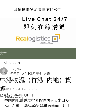
瑞爾國際物流集團有限公司
Live Chat 24/7
即刻在線溝通
文章
All Posts
Tony Wu
All Posts
2022年11月3日
讀畢需時 1 分鐘
中港物流（香港-内地）貨
Air Freight
運
AIR FREIGHT - EXPORT
已更新：
2024年1月5日
Warehousing
中國內地是香港空運貨物的最大出口及
進口市場。 香港的清關手續簡便，加上