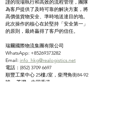
謹的現場執行和高效的流程管理，團隊
為客戶提供了及時可靠的解決方案，將
高價值貨物安全、準時地送達目的地。
此次操作的核心在於堅持「安全第一」
的原則，最終贏得了客戶的信任。
瑞爾國際物流集團有限公司
WhatsApp: +85269373282
Email: 
info_hkg@realogistics.net
電話：(852) 3709 6697
順豐工業中心 25樓J室，柴灣角街84-92
號， 荃灣，中国香港
查看全部
最新文章