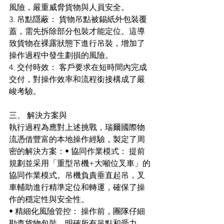
風險，嚴重威脅貨物與人員安全。
3. 吊點隱蔽： 貨物吊點被錫紙外包裝覆
蓋，需先拆除部分包裝才能定位。這導
致貨物在裸露狀態下進行吊裝，增加了
操作過程中發生劃損的風險。
4. 交付時效： 客戶要求在短時間內完成
交付，對操作效率和流程銜接構成了嚴
峻考驗。
三、 解決方案與
執行過程為應對上述挑戰，瑞爾國際物
流憑借豐富的本地操作經驗，製定了周
密的解決方案：• 協同作業模式： 提前
規劃並采用「重型吊機+大噸位叉車」的
協同作業模式。吊機負責垂直起吊，叉
車輔助進行精準定位和轉運，確保了操
作的穩定性與安全性。
• 精細化風險管控： 操作前，團隊仔細
勘查貨物包裝，明確所有吊點和受力