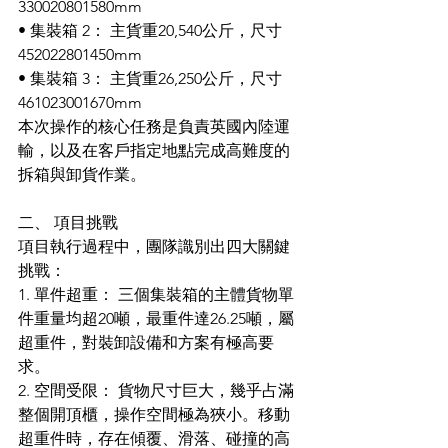
330020801580mm
• 集裝箱 2： 主貨重20,540公斤，尺寸 
452022801450mm
• 集裝箱 3： 主貨重26,250公斤，尺寸 
461023001670mm
本次操作的核心任務是負責英國內陸運
輸，以及在客戶指定地點完成高難度的
拆箱與卸貨作業。
二、 項目挑戰
項目執行過程中，團隊識別出四大關鍵
挑戰：
1. 單件超重： 三個集裝箱的主體貨物單
件重量均超20噸，最重件達26.25噸，屬
超重件，對裝卸設備和方案有極高要
求。
2. 空間受限： 貨物尺寸巨大，幾乎占滿
整個開頂櫃，操作空間極為狹小。移動
超重件時，存在傾覆、滑落、碰撞的高