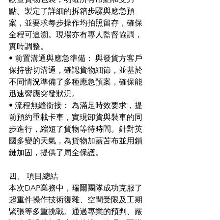
點。製定了詳細的拆箱步驟與應急預
案，並要求每步操作均拍照留存，確保
全程可追溯。現場亦有專人監督協調，
實時調整。
• 前置溝通與應急準備： 與發貨方客戶
保持密切溝通，確認貨物細節，並基於
不同情況準備了多種應急預案，確保能
迅速響應突發狀況。
• 流程無縫銜接： 為滿足時效要求，提
前預約重載卡車，實現卸貨與裝車的同
步進行，縮短了貨物等待時間。針對英
國多變的天氣，為貨物加蓋苫布並用鎖
鏈加固，提供了周全保護。
四、 項目總結
本次DAP業務中，瑞爾團隊成功克服了
超重件操作技術復雜、空間受限及工期
緊張等多重挑戰。通過專業的預判、嚴