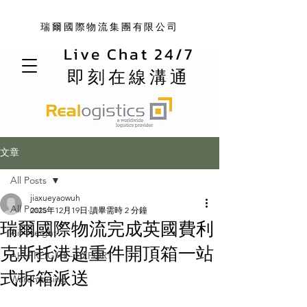
瑞爾國際物流集團有限公司
Live Chat 24/7
即刻在線溝通
文章
All Posts
jiaxueyaowuh
All Posts
2025年12月19日
讀畢需時 2 分鐘
瑞爾國際物流完成英國費利
Air Freight
克斯托港超重件開頂箱一站
AIR FREIGHT - EXPORT
式拆箱派送
Warehousing