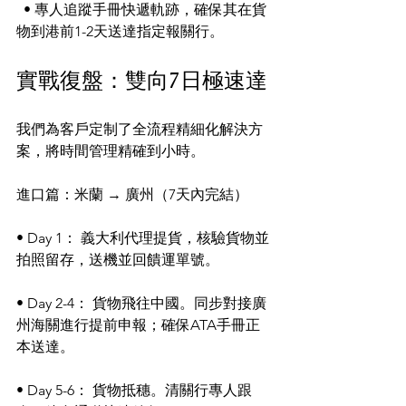
  • 專人追蹤手冊快遞軌跡，確保其在貨
物到港前1-2天送達指定報關行。
實戰復盤：雙向7日極速達
我們為客戶定制了全流程精細化解決方
案，將時間管理精確到小時。
進口篇：米蘭 → 廣州（7天內完結）
• Day 1： 義大利代理提貨，核驗貨物並
拍照留存，送機並回饋運單號。
• Day 2-4： 貨物飛往中國。同步對接廣
州海關進行提前申報；確保ATA手冊正
本送達。
• Day 5-6： 貨物抵穗。清關行專人跟