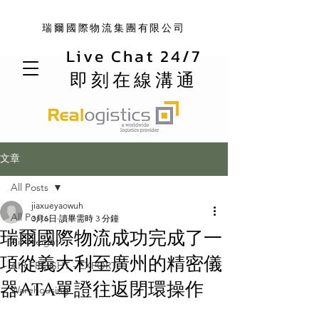
瑞爾國際物流集團有限公司
Live Chat 24/7
即刻在線溝通
文章
All Posts
jiaxueyaowuh
All Posts
3月6日
讀畢需時 3 分鐘
瑞爾國際物流成功完成了一
Air Freight
項從義大利至廣州的精密儀
AIR FREIGHT - EXPORT
器ATA單證往返閉環操作
Warehousing