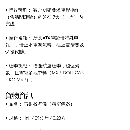
• 時效苛刻： 客戶明確要求單程操作
（含清關運輸）必須在 7天（一周）內 
完成。
• 操作複雜： 涉及ATA單證冊特殊申
報、手冊正本單獨流轉、往返雙清關及
保險代辦。
• 旺季挑戰： 恰逢航運旺季，艙位緊
張，且需經多地中轉（MXP-DOH-CAN-
HKG-MXP）。
貨物資訊
• 品名： 雷射校準儀（精密儀器）
• 規格： 1件 / 39公斤 / 0.28方