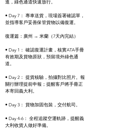
進，綠色通道快速放行。
• Day 7： 專車送貨，現場簽署確認單，
並指導客戶妥善保管貨物以備復運。
復運篇：廣州 → 米蘭（7天內完結）
• Day 1： 確認復運計畫，核實ATA手冊
有效期及貨物原狀，預留境外綠色通
道。
• Day 2： 提貨核驗，拍攝對比照片。報
關行辦理提前申報；提醒客戶將手冊正
本寄回義大利。
• Day 3： 貨物加固包裝，交付航司。
• Day 4-6： 全程追蹤空運軌跡，提醒義
大利收貨人做好準備。