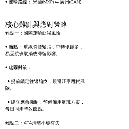
• 運輸路線： 米蘭(MXP) ⇋ 廣州(CAN)
核心難點與應對策略
難點一：國際運輸延誤風險
• 痛點： 航線資源緊張，中轉環節多，
易受航班取消或滯留影響。
• 瑞爾對策：
  • 提前鎖定往返艙位，規避旺季甩貨風
險。
  • 建立應急機制，預備備用航班方案，
每日同步時效節點。
難點二：ATA清關不容有失