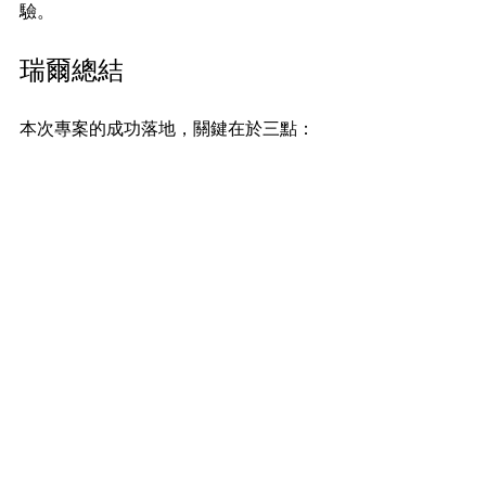
驗。
瑞爾總結
本次專案的成功落地，關鍵在於三點：
1. 資源整合能力： 打通境內外流程壁
壘，實現無縫銜接。
2. 合規底線思維： 嚴格遵循ATA單證規
範，確保零扣關。
3. 極致風險管控： 預判一切可能的延誤
點，用備選方案跑贏時間。
瑞爾國際物流擁有一支專業優質的操作
團隊和強大的海外代理網路，無論是精
密儀器、參展物資還是臨時進出口貨