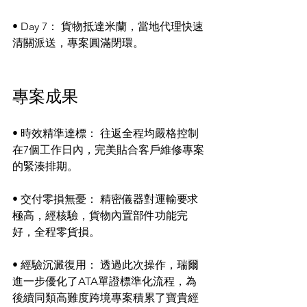
• Day 7： 貨物抵達米蘭，當地代理快速
清關派送，專案圓滿閉環。
專案成果
• 時效精準達標： 往返全程均嚴格控制
在7個工作日內，完美貼合客戶維修專案
的緊湊排期。
• 交付零損無憂： 精密儀器對運輸要求
極高，經核驗，貨物內置部件功能完
好，全程零貨損。
• 經驗沉澱復用： 透過此次操作，瑞爾
進一步優化了ATA單證標準化流程，為
後續同類高難度跨境專案積累了寶貴經