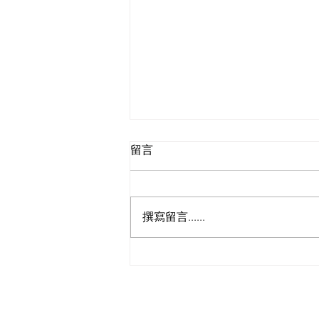
留言
撰寫留言......
瑞爾國際物流完成新加坡至德
國的乾淤泥跨境環保運輸項目