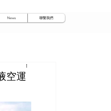
News
聯繫我們
液空運