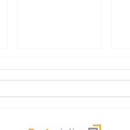
瑞爾
成跨
輸服
項目背
物流
委託
（1
法國勒
瑞爾國際物流完成生物醫藥試
物為
劑盒空運進口貨運代理服務
難點
覽用