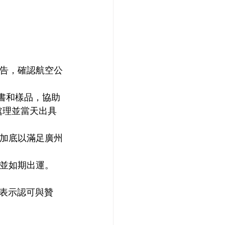
報告，確認航空公
托書和樣品，協助
處理並當天出具
和加底以滿足廣州
倉並如期出運。
表示認可與贊