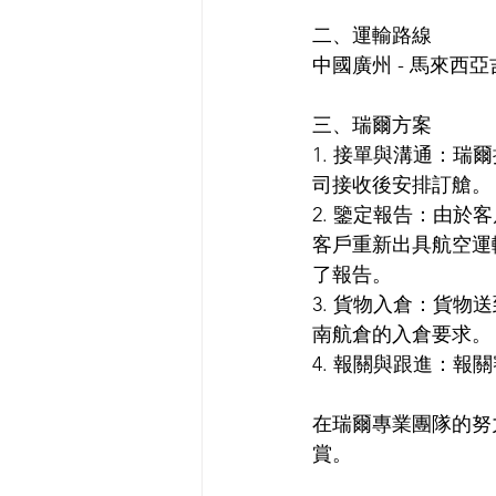
二、運輸路線
中國廣州 - 馬來西
三、瑞爾方案
1. 接單與溝通：
司接收後安排訂艙。
2. 鑒定報告：由
客戶重新出具航空運
了報告。
3. 貨物入倉：貨
南航倉的入倉要求。
4. 報關與跟進：
在瑞爾專業團隊的努
賞。