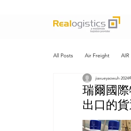
All Posts
Air Freight
AIR
jiaxueyaowuh
202
瑞爾國際
出口的貨