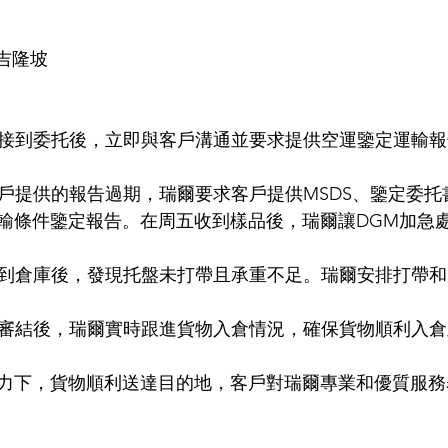
亞吉隆坡
瑞爾接到委托後，立即與客戶溝通並要求提供空運鑒定運輸
於客戶提供的報告過期，瑞爾要求客戶提供MSDS、鑒定委
輸條件鑒定報告。在周五收到樣品後，瑞爾讓DGM加急
物送到倉庫後，發現托盤未打帶且承重不足。瑞爾安排打帶
報關審結後，瑞爾實時跟進貨物入倉情況，確保貨物順利入
力下，貨物順利送達目的地，客戶對瑞爾專業和優質服務