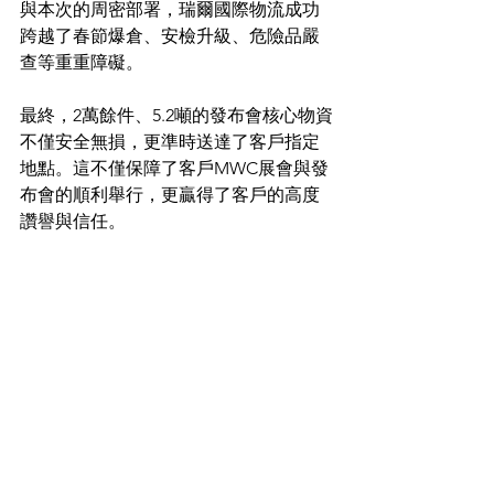
與本次的周密部署，瑞爾國際物流成功
跨越了春節爆倉、安檢升級、危險品嚴
查等重重障礙。
最終，2萬餘件、5.2噸的發布會核心物資
不僅安全無損，更準時送達了客戶指定
地點。這不僅保障了客戶MWC展會與發
布會的順利舉行，更贏得了客戶的高度
讚譽與信任。
每一場舉世矚目的發布會背後，都有著
一條不容閃失的供應鏈。 瑞爾國際物流 
始終秉持「專業、安全、高效」的服務
理念，
無論是常規貨物，還是面臨「含電、保
密、易碎、急需」等高難度挑戰，瑞爾
都能提供量身訂製的物流解決方案。