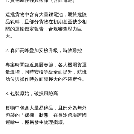
1. 貨物屬性極其複雜（含鋰電池）
這批貨物中含有大量鋰電池，屬於危險
品範疇，且部分貨物在初期甚至缺少相
關的運輸鑑定報告，合規審查壓力巨
大。
2. 春節高峰疊加安檢升級，時效難控
專案時間臨近農曆春節，各大機場貨運
量激增，同時安檢等級全面提升，航班
艙位與操作時效面臨極大的不確定性。
3. 包裝原始，破損風險高
貨物中包含大量易碎品，且部分為無外
包裝的「裸機」狀態。在長途跨境跨國
運輸中，極易發生物理損壞。