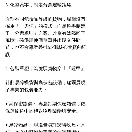
3. 化整為零，制定分票運輸策略
面對不同危險品等級的貨物，瑞爾沒有
採用「一刀切」的模式，而是科學制定
了「分票處理」方案。此舉有效隔離了
風險，確保即使個別單件出現文件問
題，也不會導致整批5.2噸核心物資的延
誤。
4. 包裝重塑，為脆弱貨物穿上「鎧甲」
針對易碎裸貨與高保密設備，瑞爾展現
了專業的包裝能力：
• 高保密設備： 專屬訂製保密箱體，確
保運輸途中的絕對物理隔離與安全。
• 易碎物品： 現場量身訂製特殊尺寸木