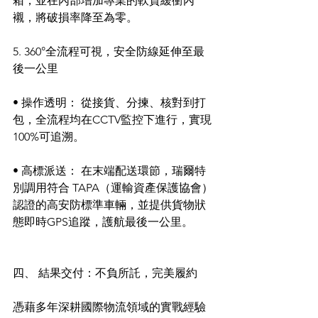
箱，並在內部增加專業的軟質緩衝內
襯，將破損率降至為零。
5. 360°全流程可視，安全防線延伸至最
後一公里
• 操作透明： 從接貨、分揀、核對到打
包，全流程均在CCTV監控下進行，實現
100%可追溯。
• 高標派送： 在末端配送環節，瑞爾特
別調用符合 TAPA（運輸資產保護協會）
認證的高安防標準車輛，並提供貨物狀
態即時GPS追蹤，護航最後一公里。
四、 結果交付：不負所託，完美履約
憑藉多年深耕國際物流領域的實戰經驗