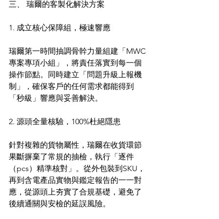
三、 瑞爾的客製化解決方案
1. 成立核心保障組，極速響應
瑞爾第一時間抽調骨幹力量組建「MWC
專案專項小組」，將責任落實到每一個
操作節點。同時建立「問題升級上報機
制」，確保客戶的任何需求都能得到
「秒級」響應與妥善解決。
2. 源頭全量核驗，100%杜絕隱患
針對複雜的貨物屬性，瑞爾在收貨環節
果斷摒棄了常規的抽檢，執行「逐件
（pcs）精準核對」。從外包裝到SKU，
再到含電產品實物與鑑定報告的一一對
應，從源頭上夯實了合規基礎，避免了
後續通關與安檢的延誤風險。