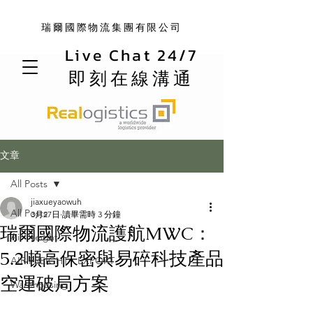
瑞爾國際物流集團有限公司
Live Chat 24/7
即刻在線溝通
文章
All Posts
jiaxueyaowuh
All Posts
3月27日
讀畢需時 3 分鐘
瑞爾國際物流護航MWC：
Air Freight
5.2噸高保密與易碎科技產品
AIR FREIGHT - EXPORT
空運破局方案
Warehousing