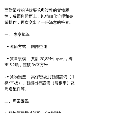
面對嚴苛的時效要求與複雜的貨物屬
性，瑞爾迎難而上，以精細化管理和專
業操作，再次交出了一份滿意的答卷。
一、 專案概況
- • 運輸方式： 國際空運
- • 貨量規模： 共計 20,824件 (pcs)，總
重 5.2噸，體積 36立方米
- • 貨物類型： 高保密級別智能設備（手
機/平板）、智能出行設備（滑板車）及
周邊配件等。
二、專案困難