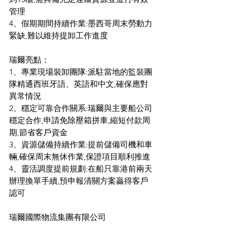
管理
4、假期期間持續作業:墨西哥周末勞動力
緊缺,難以維持提卸工作進度
瑞爾亮點：
1、專業現場裝卸團隊:派駐當地的監裝團
隊精通西班牙語、英語和中文,確保應對
異常情況
2、穩定可靠合作關系:瑞爾與主要船公司
穩定合作,申請免除壓箱拼車,縮短付款周
期,節省客戶資金
3、資源儲備持續作業:提前儲備司機和車
輛,確保周末無休作業,保證項目順利推進
4、靈活調度提前規劃:在船只靠港前兩天
辦理換單手續,預申報清關方案贏得客戶
認可
瑞爾國際物流集團有限公司