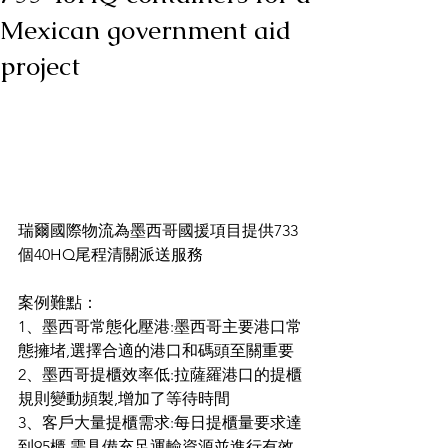
Mexican government aid
project
瑞爾國際物流為墨西哥國援項目提供733
個40HQ尾程清關派送服務
案例難點：
1、墨西哥常態化壓港:墨西哥主要港口常
態擁堵,選擇合適的港口和碼頭至關重要
2、墨西哥提櫃效率低:拉薩羅港口的提櫃
規則變動頻製,增加了等待時間
3、客戶大量提櫃需求:每日提櫃量要求達
到95櫃,需具備充足運輸資源並進行有效