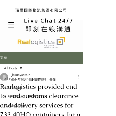
瑞爾國際物流集團有限公司
Live Chat 24/7
即刻在線溝通
文章
All Posts
jiaxueyaowuh
All Posts
2024年10月18日
讀畢需時 1 分鐘
Realogistics provided end-
Air Freight
to-end customs clearance
AIR FREIGHT - EXPORT
and delivery services for
Warehousing
733 40HQ containers for a