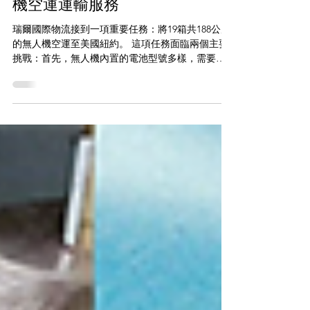
jiaxueyaowuh
2024年4月3日
瑞爾國際物流為某客戶完成無人
機空運運輸服務
瑞爾國際物流接到一項重要任務：將19箱共188公斤
的無人機空運至美國紐約。 這項任務面臨兩個主要
挑戰：首先，無人機內置的電池型號多樣，需要與
報告一一對應，而且貨物價值較高，需要特別謹慎
處理以防丟失。 為解決這些問題，瑞爾采取了以下
措施： 1....