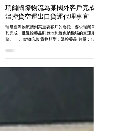
jiaxueyaowuh
2024年4月12日
瑞爾國際物流為某國外客戶完成
溫控貨空運出口貨運代理事宜
瑞爾國際物流接到某重要客戶的委托，要求瑞爾為
其完成一批溫控藥品到奧地利維也納機場的空運服
務。 一、貨物信息 貨物類型：溫控藥品 數量：17個
托盤 重量：1716公斤 體積：15.0立方米 目的地：奧
地利維也納機場 二、操作難點...