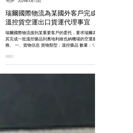
jiaxueyaowuh
2024年4月12日
瑞爾國際物流為某國外客戶完成
溫控貨空運出口貨運代理事宜
瑞爾國際物流接到某重要客戶的委托，要求瑞爾為
其完成一批溫控藥品到奧地利維也納機場的空運服
務。 一、貨物信息 貨物類型：溫控藥品 數量：17個
托盤 重量：1716公斤 體積：15.0立方米 目的地：奧
地利維也納機場 二、操作難點...