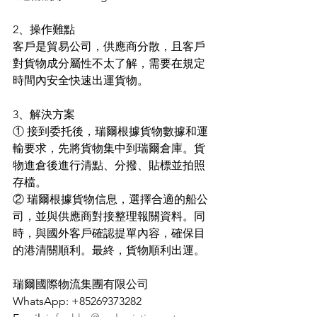
2、操作難點
客戶是貿易公司，供應商分散，且客戶
對貨物成分屬性不太了解，需要在規定
時間內安全快速出運貨物。
3、解決方案
① 接到委托後，瑞爾根據貨物數據和運
輸要求，先將貨物集中到瑞爾倉庫。貨
物進倉後進行清點、分撥、貼標並拍照
存檔。
② 瑞爾根據貨物信息，選擇合適的船公
司，並與供應商對接整理報關資料。同
時，與國外客戶確認提單內容，確保目
的港清關順利。最終，貨物順利出運。
瑞爾國際物流集團有限公司
WhatsApp: +85269373282