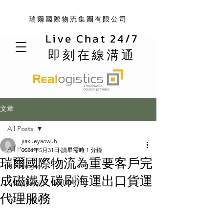
瑞爾國際物流集團有限公司
Live Chat 24/7
即刻在線溝通
文章
All Posts
jiaxueyaowuh
All Posts
2024年5月31日
讀畢需時 1 分鐘
瑞爾國際物流為重要客戶完
Air Freight
成磁鐵及碳刷海運出口貨運
AIR FREIGHT - EXPORT
代理服務
Warehousing